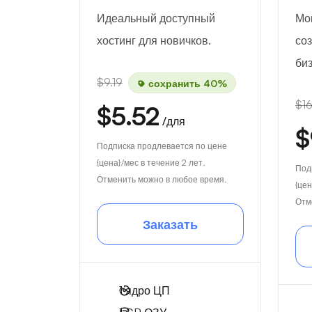
Идеальный доступный
Мо
хостинг для новичков.
со
биз
$9.19
сохранить 40%
$16
$5.52
/для
$
Подписка продлевается по цене
{цена}/мес в течение 2 лет.
Под
Отменить можно в любое время.
{цен
Отм
Заказать
1
ядро ЦП