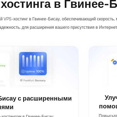
хостинга в Гвинее-
 VPS-хостинг в Гвинее-Бисау, обеспечивающий скорость,
адежность, для расширения вашего присутствия в Интернет
Улу
Бисау с расширенными
помо
иями
Повысьте
-хостингом в Гвинее-Бисау