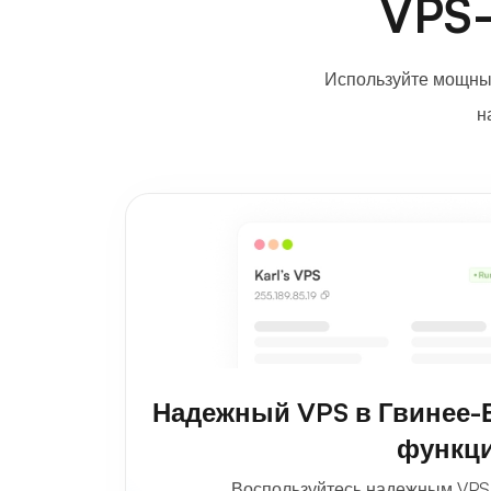
VPS-
Используйте мощный
н
Надежный VPS в Гвинее-
функц
Воспользуйтесь надежным VPS