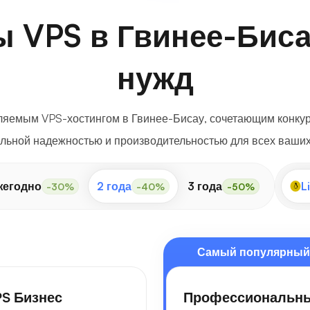
ы VPS в Гвинее-Бис
нужд
ляемым VPS-хостингом в Гвинее-Бисау, сочетающим конку
льной надежностью и производительностью для всех ваших
жегодно
2 года
3 года
L
-30%
-40%
-50%
Самый популярный
S Бизнес
Профессиональн