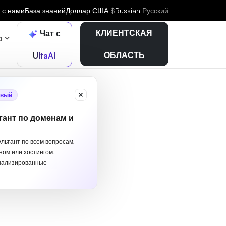
 с нами
База знаний
Доллар США
$
Russian
Русский
КЛИЕНТСКАЯ
Чат с
р
ОБЛАСТЬ
UltaAI
вый
тант по доменам и
ультант по всем вопросам,
ном или хостингом.
нализированные