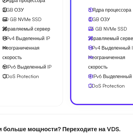
2
Ядра процессора
2 GB
ОЗУ
3
Ядра процессора
50 GB
NVMe SSD
4 GB
ОЗУ
Управляемый сервер
75 GB
NVMe SSD
1 IPv4
Выделенный IP
Управляемый серв
Неограниченная
1 IPv4
Выделенный 
скорость
Неограниченная
6 IPv6
Выделенный IP
скорость
DDoS Protection
8 IPv6
Выделенный 
DDoS Protection
 больше мощности? Переходите на VDS.