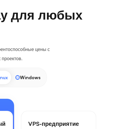
ау для любых
рентоспособные цены с
 проектов.
inux
Windows
ый
VPS-предприятие