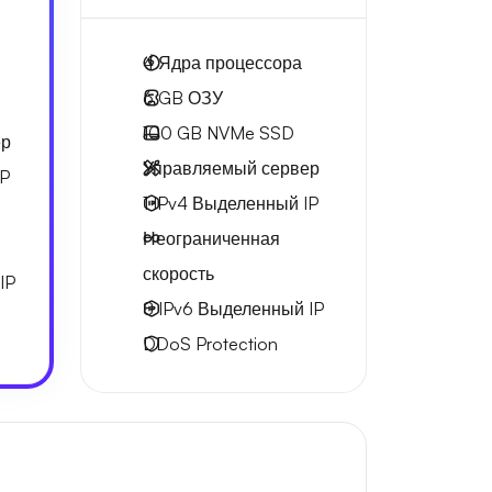
4
Ядра процессора
6 GB
ОЗУ
100 GB
NVMe SSD
ер
Управляемый сервер
IP
1 IPv4
Выделенный IP
Неограниченная
скорость
IP
8 IPv6
Выделенный IP
DDoS Protection