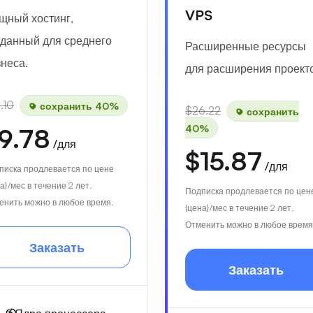
VPS
щный хостинг,
зданный для среднего
Расширенные ресурсы
неса.
для расширения проект
.10
сохранить 40%
$26.22
сохранить
40%
9.78
/для
$15.87
/для
писка продлевается по цене
а}/мес в течение 2 лет.
Подписка продлевается по цен
енить можно в любое время.
{цена}/мес в течение 2 лет.
Отменить можно в любое время
Заказать
Заказать