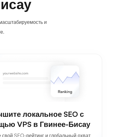
Бисау
 масштабируемость и
е.
чшите локальное SEO с
щью VPS в Гвинее-Бисау
 свой SEO-рейтинг и глобальный охват