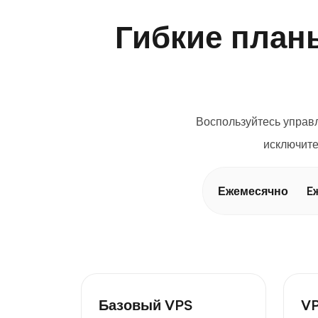
Гибкие план
Воспользуйтесь управ
исключите
Ежемесячно
E
Базовый VPS
VP