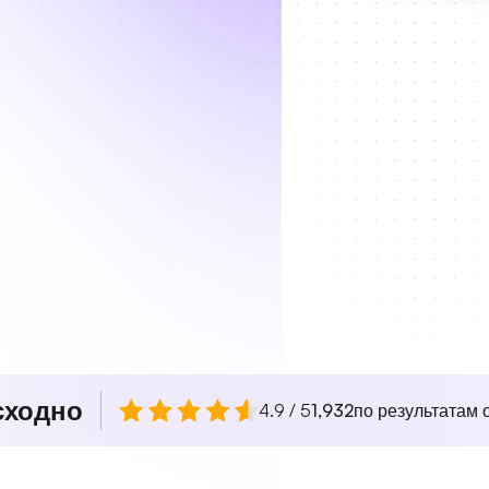
сходно
4.9 / 5
1,932
по результатам о