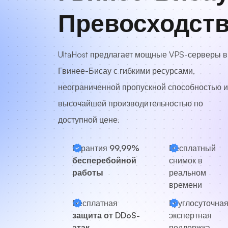
Превосходст
UltaHost предлагает мощные VPS-серверы в
Гвинее-Бисау с гибкими ресурсами,
неограниченной пропускной способностью и
высочайшей производительностью по
доступной цене.
Гарантия
99,99%
Бесплатный
бесперебойной
снимок в
работы
реальном
времени
Бесплатная
Круглосуточна
защита от DDoS-
экспертная
атак
поддержка