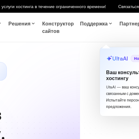
 услуги хостинга в течение ограниченного времени!
Связаться
Решения
Конструктор
Поддержка
Партне
сайтов
UltaAI
Но
Ваш консуль
хостингу
UltaAI — ваш конс
связанным с доме
Испытайте персо
предложения.
в
.