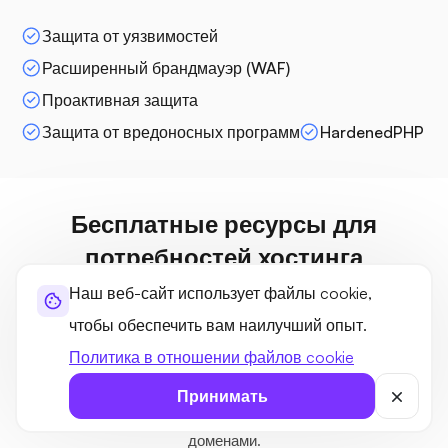
Защита от уязвимостей
Расширенный брандмауэр (WAF)
Проактивная защита
Защита от вредоносных программ
HardenedPHP
Бесплатные ресурсы для
потребностей хостинга
WordPress в Литве
Наш веб-сайт использует файлы cookie,
чтобы обеспечить вам наилучший опыт.
Наслаждайтесь легкой настройкой веб-сайта с помощью
Политика в отношении файлов cookie
нашего управляемого сервера хостинга WordPress в
Литве, предлагающего бесплатные инструменты, такие
Принимать
как темы, плагины, резервное копирование и управление
доменами.