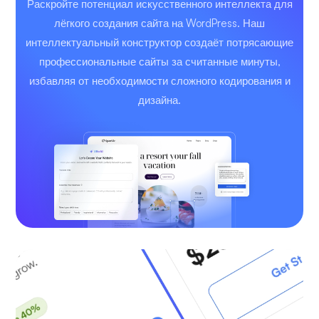
Раскройте потенциал искусственного интеллекта для
лёгкого создания сайта на WordPress. Наш
интеллектуальный конструктор создаёт потрясающие
профессиональные сайты за считанные минуты,
избавляя от необходимости сложного кодирования и
дизайна.