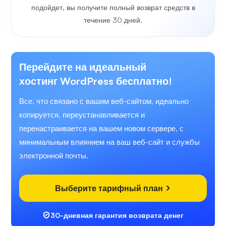
подойдет, вы получите полный возврат средств в
течение 30 дней.
Перейдите на идеальный
хостинг WordPress бесплатно!
Все, что связано с вашим веб-сайтом, идеально
копируется, переустанавливается и
перенастраивается на вашем новом сервере, с
минимальным влиянием на ваш веб-сайт и службы
электронной почты.
Выберите тарифный план
30-дневная гарантия возврата денег