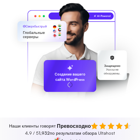
Сверхбыстрый
Глобальные
серверы
Защищено
Угрозы не
обнаружены.
Создание вашего
сайта WordPress
Превосходно
Наши клиенты говорят
4.9 / 5
1,932
по результатам обзора Ultahost