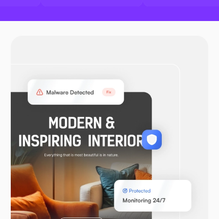
OpenVPN
WooCommerce
Ларавел