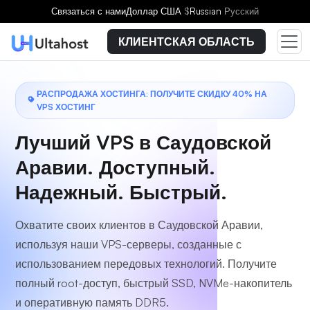
Выберите тарифный план
Связаться с нами
Доллар США
$
Russian
Русский
КЛИЕНТСКАЯ ОБЛАСТЬ
РАСПРОДАЖА ХОСТИНГА: ПОЛУЧИТЕ СКИДКУ 40% НА
VPS ХОСТИНГ
Лучший VPS в Саудовской
Аравии. Доступный.
Надежный. Быстрый.
Охватите своих клиентов в Саудовской Аравии,
используя наши VPS-серверы, созданные с
использованием передовых технологий. Получите
полный root-доступ, быстрый SSD, NVMe-накопитель
и оперативную память DDR5.