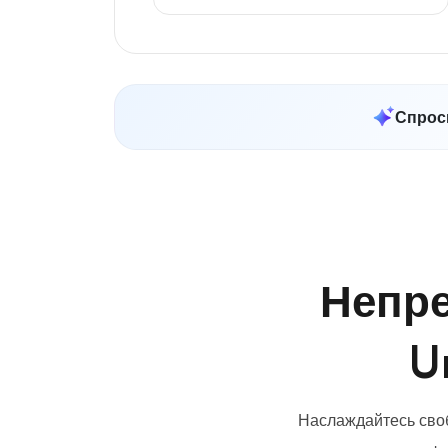
Спроси
Непр
U
Наслаждайтесь своб