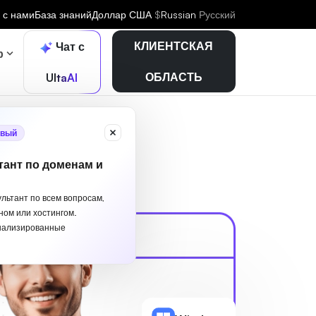
 с нами
База знаний
Доллар США
$
Russian
Русский
КЛИЕНТСКАЯ
Чат с
р
ОБЛАСТЬ
UltaAI
вый
тант по доменам и
ультант по всем вопросам,
ном или хостингом.
нализированные