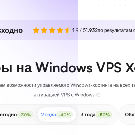
сходно
4.9 / 5
1,932
по результатам о
ы на Windows VPS Х
м возможности управляемого Windows-хостинга на всех т
активацией VPS с Windows 10.
егодно
2 года
3 года
Об
-30%
-40%
-50%