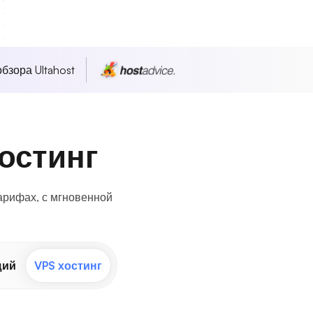
бзора Ultahost
остинг
арифах, с мгновенной
щий
VPS хостинг