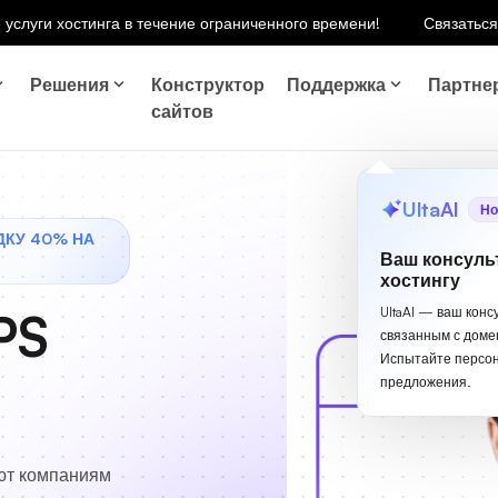
 услуги хостинга в течение ограниченного времени!
Связаться
Решения
Конструктор
Поддержка
Партне
сайтов
UltaAI
Но
ДКУ 40% НА
Ваш консуль
хостингу
PS
UltaAI — ваш конс
связанным с доме
Испытайте персо
предложения.
ют компаниям