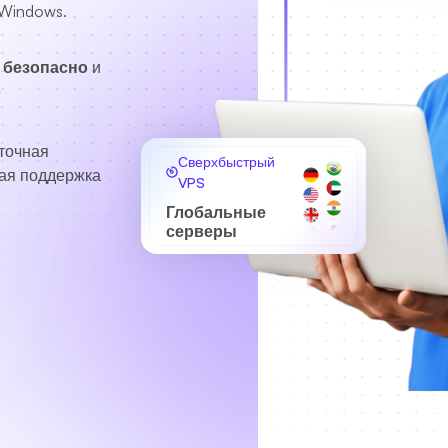
 Windows.
 безопасно
и
о
точная
Сверхбыстрый
ая поддержка
VPS
Глобальные
серверы