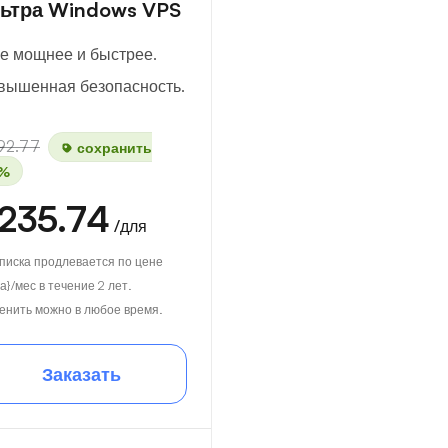
ьтра Windows VPS
е мощнее и быстрее.
вышенная безопасность.
92.77
сохранить
%
235.74
/для
писка продлевается по цене
а}/мес в течение 2 лет.
енить можно в любое время.
Заказать