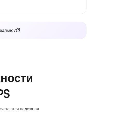
деально?
ности
PS
сочетаются надежная