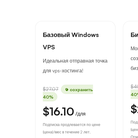
Базовый Windows
Би
VPS
Мо
со
Идеальная отправная точка
биз
для vps-хостинга!
$4
$27.07
сохранить
40
40%
$
$16.10
/для
Под
Подписка продлевается по цене
{цен
{цена}/мес в течение 2 лет.
Отм