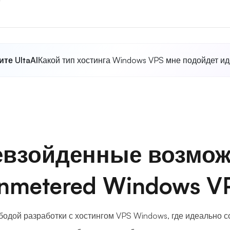
те UltaAI
Какой тип хостинга Windows VPS мне подойдет и
евзойденные возмож
nmetered Windows V
одой разработки с хостингом VPS Windows, где идеально 