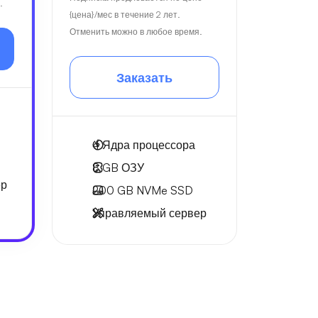
.
{цена}/мес в течение 2 лет.
Отменить можно в любое время.
Заказать
4
Ядра процессора
8 GB
ОЗУ
ер
200 GB
NVMe SSD
Управляемый сервер