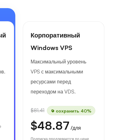
ый
Корпоративный
Windows VPS
Максимальный уровень
ов.
VPS с максимальными
ресурсами перед
переходом на VDS.
$81.41
сохранить 40%
$48.87
е
/для
Подписка продлевается по цене