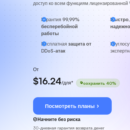
доступ ко всем функциям лицензированной
Гарантия
99,99%
Быстро,
бесперебойной
надежн
работы
Бесплатная
защита от
Круглосу
DDoS-атак
экспертн
От
$16.24
/для*
сохранить 40%
Посмотреть планы
Начните без риска
30-дневная гарантия возврата денег