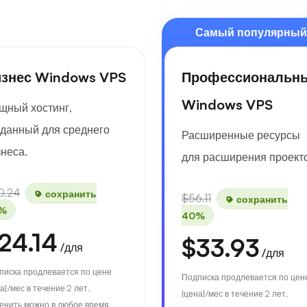
Самый популярный
знес Windows VPS
Профессиональн
Windows VPS
щный хостинг,
зданный для среднего
Расширенные ресурсы
неса.
для расширения проект
0.24
сохранить
$56.11
сохранить
%
40%
24.14
$33.93
/для
/для
писка продлевается по цене
Подписка продлевается по цен
а}/мес в течение 2 лет.
{цена}/мес в течение 2 лет.
енить можно в любое время.