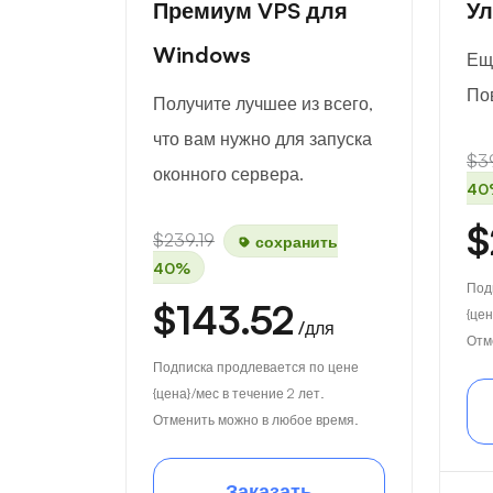
Премиум VPS для
Ул
Windows
Ещ
По
Получите лучшее из всего,
что вам нужно для запуска
$3
оконного сервера.
40
$
$239.19
сохранить
40%
Под
$143.52
{цен
/для
Отм
Подписка продлевается по цене
{цена}/мес в течение 2 лет.
Отменить можно в любое время.
Заказать