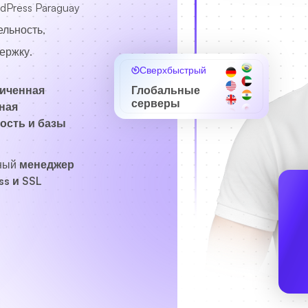
dPress Paraguay
льность,
ержку.
Сверхбыстрый
иченная
Глобальные
серверы
ная
ость и базы
ный
менеджер
ss и SSL