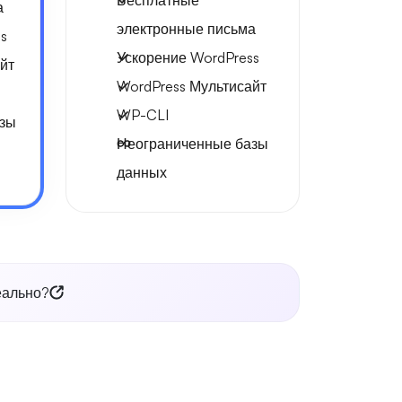
Бесплатные
а
электронные письма
s
Ускорение WordPress
йт
WordPress Мультисайт
WP-CLI
азы
Неограниченные базы
данных
еально?