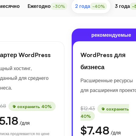
месячно
Eжегодно
2 года
3 года
-30%
-40%
-
рекомендуемые
артер WordPress
WordPress для
бизнеса
щный хостинг,
зданный для среднего
Расширенные ресурсы
неса.
для расширения проект
.68
сохранить 40%
$12.43
сохранить
40%
5.18
/для
$7.48
/для
писка продлевается по цене