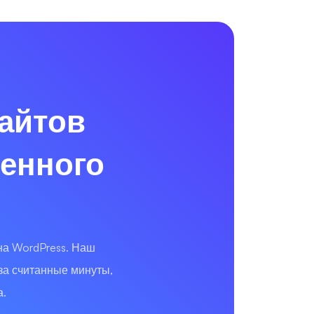
сайтов
венного
на WordPress. Наш
за считанные минуты,
а.