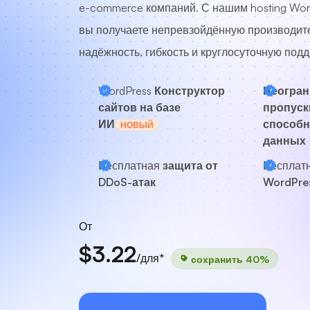
e-commerce компаний. С нашим hosting Wor
вы получаете непревзойдённую производите
надёжность, гибкость и круглосуточную подд
WordPress
Конструктор
Неогран
сайтов на базе
пропуск
ИИ
способн
НОВЫЙ
данных
Бесплатная
защита от
Бесплат
DDoS-атак
WordPre
От
$3.22
/для*
сохранить 40%