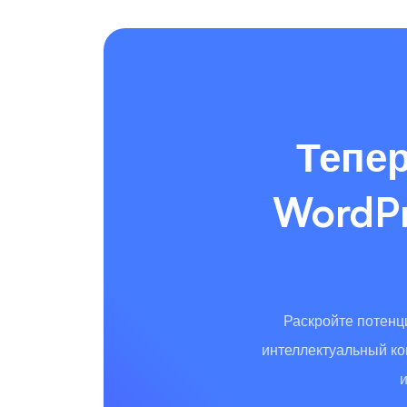
Тепер
WordPr
Раскройте потенци
интеллектуальный ко
и