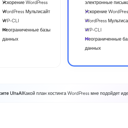
Ускорение WordPress
электронные письм
WordPress Мультисайт
Ускорение WordPres
WP-CLI
WordPress Мультиса
Неограниченные базы
WP-CLI
данных
Неограниченные б
данных
ите UltaAI
Какой план хостинга WordPress мне подойдет ид