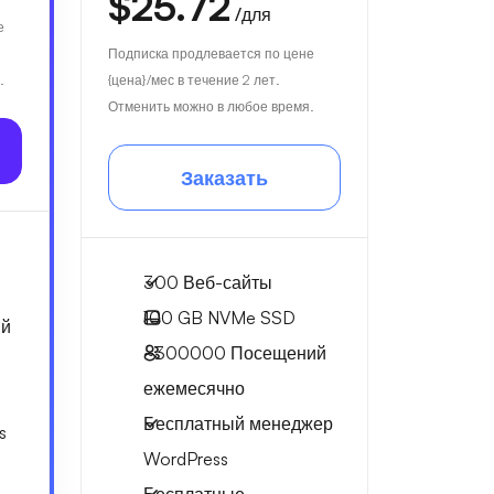
$25.72
/для
е
Подписка продлевается по цене
.
{цена}/мес в течение 2 лет.
Отменить можно в любое время.
Заказать
300 Веб-сайты
100 GB
NVMe SSD
й
~300000
Посещений
ежемесячно
Бесплатный менеджер
s
WordPress