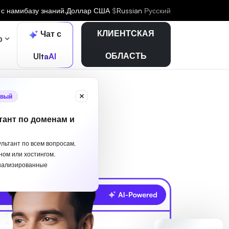
 с нами
базу знаний.
Доллар США
$
Russian
Русский
КЛИЕНТСКАЯ
Чат с
р
ОБЛАСТЬ
UltaAI
вый
тант по доменам и
ультант по всем вопросам,
ном или хостингом.
нализированные