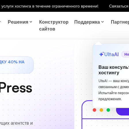
 услуги хостинга в течение ограниченного времени!
Связаться
Решения
Конструктор
Поддержка
Партне
сайтов
UltaAI
Но
ДКУ 40% НА
Ваш консуль
хостингу
Press
UltaAI — ваш конс
связанным с доме
Испытайте персо
предложения.
ущих агентств и