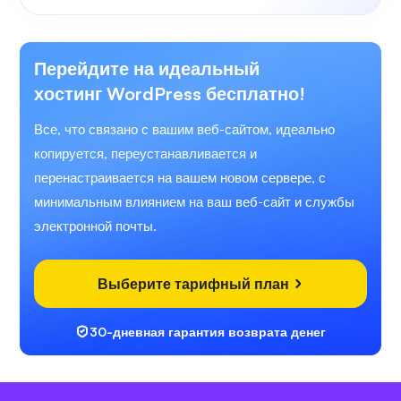
Перейдите на идеальный
хостинг WordPress бесплатно!
Все, что связано с вашим веб-сайтом, идеально
копируется, переустанавливается и
перенастраивается на вашем новом сервере, с
минимальным влиянием на ваш веб-сайт и службы
электронной почты.
Выберите тарифный план
30-дневная гарантия возврата денег