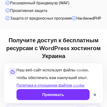
Расширенный брандмауэр (WAF)
Проактивная защита
Защита от вредоносных программ
HardenedPHP
Получите доступ к бесплатным
ресурсам с WordPress хостингом
Украина
Наш управляемый сервер хостинга WordPress в Украине
Наш веб-сайт использует файлы cookie,
предлагает бесплатные ресурсы, включая темы,
чтобы обеспечить вам наилучший опыт.
плагины, инструмент резервного копирования и
Политика в отношении файлов cookie
управление доменом для упрощения настройки вашего
сайта.
Принимать