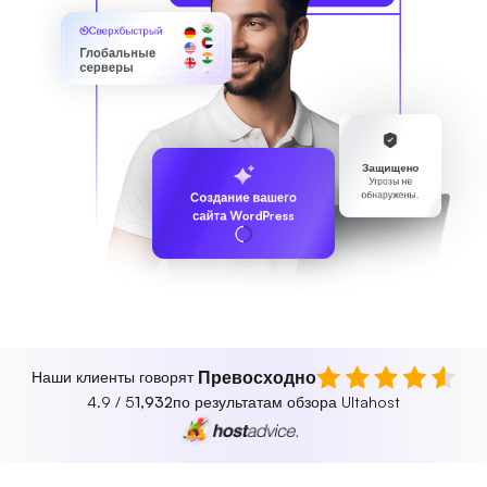
Сверхбыстрый
Глобальные
серверы
Защищено
Угрозы не
обнаружены.
Создание вашего
сайта WordPress
Превосходно
Наши клиенты говорят
4.9 / 5
1,932
по результатам обзора Ultahost