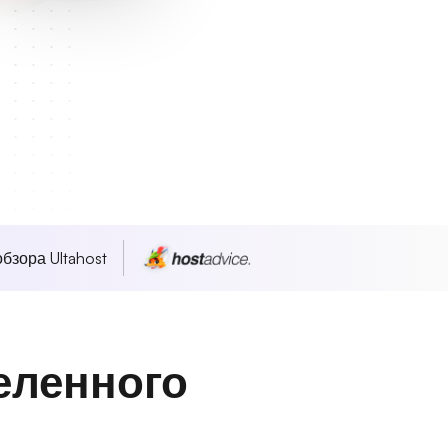
бзора Ultahost
еленного