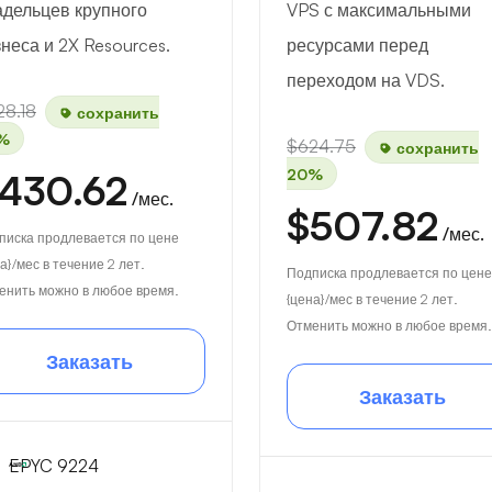
адельцев крупного
VPS с максимальными
неса и 2X Resources.
ресурсами перед
переходом на VDS.
28.18
сохранить
%
$624.75
сохранить
20%
430.62
/мес.
$507.82
/мес.
писка продлевается по цене
а}/мес в течение 2 лет.
Подписка продлевается по цене
енить можно в любое время.
{цена}/мес в течение 2 лет.
Отменить можно в любое время.
Заказать
Заказать
EPYC 9224