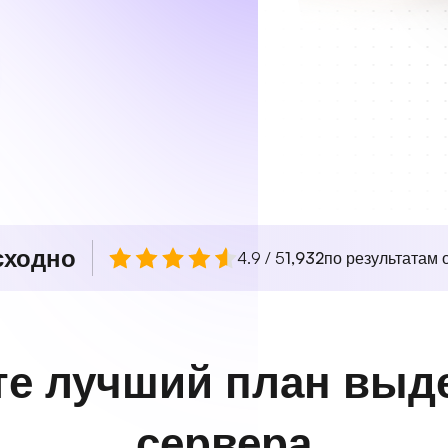
сходно
4.9 / 5
1,932
по результатам о
е лучший план выд
сервера