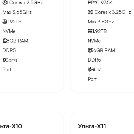
24 Cores x 2.5GHz
EPYC 9354
Max 3.65GHz
32 Cores x 3.25GHz
2x
1.92TB
Max 3.8GHz
NVMe
2x
1.92TB
128GB
RAM
NVMe
DDR5
256GB
RAM
1
Gbit/s
DDR5
Port
1
Gbit/s
Port
ьта-Х10
Ульта-X11