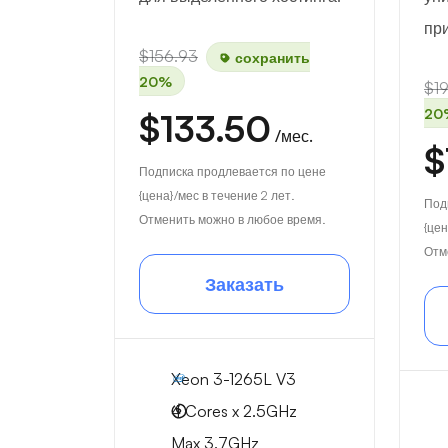
пр
$156.93
сохранить
20%
$1
20
$133.50
/мес.
$
Подписка продлевается по цене
{цена}/мес в течение 2 лет.
Под
Отменить можно в любое время.
{цен
Отм
Заказать
Xeon 3-1265L V3
4 Cores x 2.5GHz
Max 3.7GHz