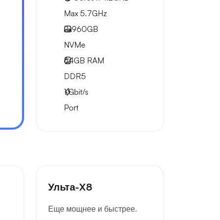
Max 5.7GHz
2x
960GB
NVMe
64GB
RAM
DDR5
1
Gbit/s
Port
Ульта-X8
Еще мощнее и быстрее.