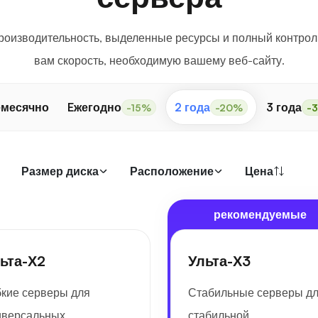
оизводительность, выделенные ресурсы и полный контрол
вам скорость, необходимую вашему веб-сайту.
месячно
Eжегодно
2 года
3 года
-15%
-20%
-
Размер диска
Расположение
Цена
рекомендуемые
ьта-Х2
Ульта-Х3
бкие серверы для
Стабильные серверы д
иверсальных
стабильной