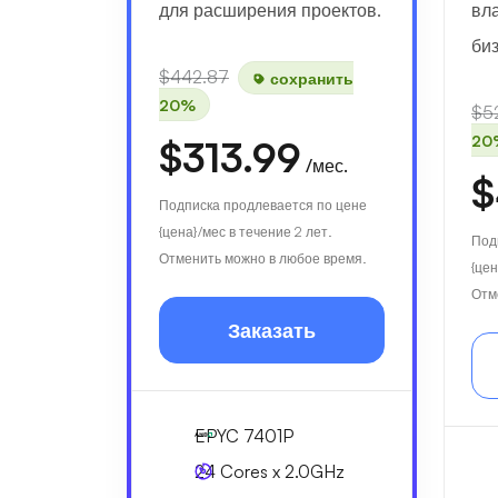
для расширения проектов.
вл
биз
$442.87
сохранить
20%
$5
20
$313.99
/мес.
$
Подписка продлевается по цене
{цена}/мес в течение 2 лет.
Под
Отменить можно в любое время.
{цен
Отм
Заказать
EPYC 7401P
24 Cores x 2.0GHz