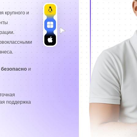
я крупного и
анты
рации.
ервоклассными
знеса.
 безопасно
и
о
точная
ая поддержка