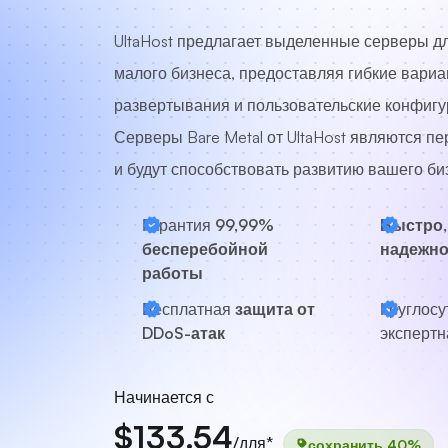
UltaHost предлагает выделенные серверы дл
малого бизнеса, предоставляя гибкие вари
развертывания и пользовательские конфигу
Серверы Bare Metal от UltaHost являются п
и будут способствовать развитию вашего би
Гарантия
99,99%
Быстро,
бесперебойной
надежн
работы
Бесплатная
защита от
Круглосу
DDoS-атак
экспертн
Начинается с
$133.54
/для*
сохранить 40%