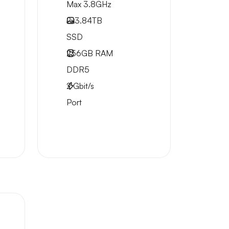
Max 3.8GHz
2x
3.84TB
SSD
256GB
RAM
DDR5
2
Gbit/s
Port