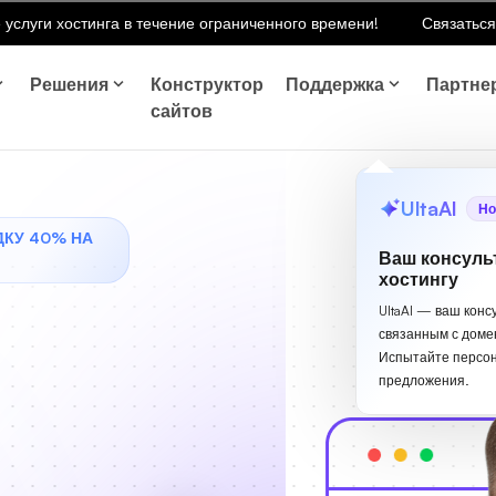
 услуги хостинга в течение ограниченного времени!
Связаться
Решения
Конструктор
Поддержка
Партне
сайтов
UltaAI
Но
ДКУ 40% НА
Ваш консуль
хостингу
UltaAI — ваш конс
связанным с доме
Испытайте персо
предложения.