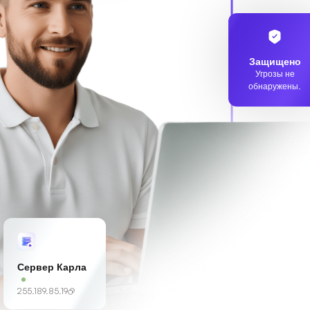
Защищено
Угрозы не
обнаружены.
Сервер Карла
255.189.85.19