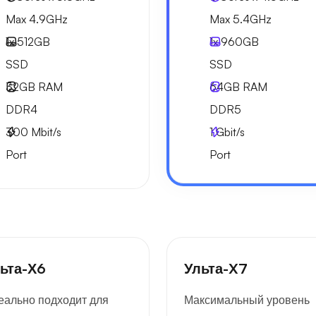
Max 4.9GHz
Max 5.4GHz
1x
512GB
1x
960GB
SSD
SSD
32GB
RAM
64GB
RAM
DDR4
DDR5
300
Mbit/s
1
Gbit/s
Port
Port
ьта-Х6
Ульта-X7
еально подходит для
Максимальный уровень