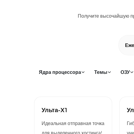
Получите высочайшую пр
Еже
Ядра процессора
Темы
ОЗУ
Ульта-X1
Ул
Идеальная отправная точка
Ги
для выделенного хостинга!
ун