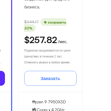
бизнеса.
$344.17
сохранить
20%
$257.82
/мес.
е
Подписка продлевается по цене
{цена}/мес в течение 2 лет.
.
Отменить можно в любое время.
Заказать
Ryzen 9 7950X3D
16 Cores x 4.2GHz