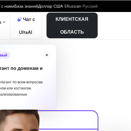
 с нами
База знаний
Доллар США
$
Russian
Русский
КЛИЕНТСКАЯ
Чат с
р
ОБЛАСТЬ
UltaAI
вый
тант по доменам и
ультант по всем вопросам,
ном или хостингом.
нализированные