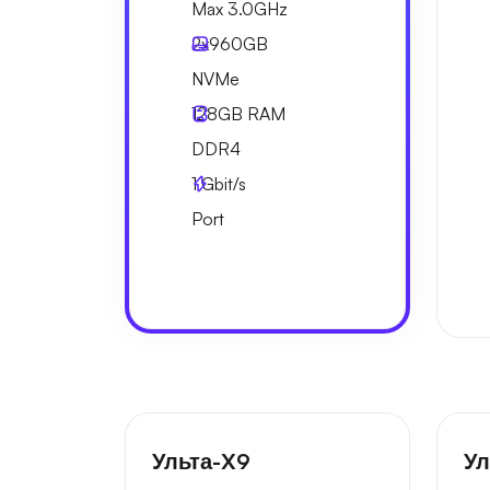
Max 3.0GHz
2x
960GB
NVMe
128GB
RAM
DDR4
1
Gbit/s
Port
Ульта-X9
Ул