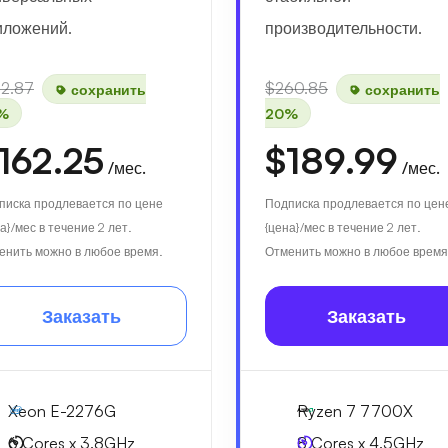
иложений.
производительности.
92.87
$260.85
сохранить
сохранить
%
20%
162.25
$189.99
/мес.
/мес.
писка продлевается по цене
Подписка продлевается по цен
а}/мес в течение 2 лет.
{цена}/мес в течение 2 лет.
енить можно в любое время.
Отменить можно в любое время
Заказать
Заказать
Xeon E-2276G
Ryzen 7 7700X
6 Cores x 3.8GHz
8 Cores x 4.5GHz