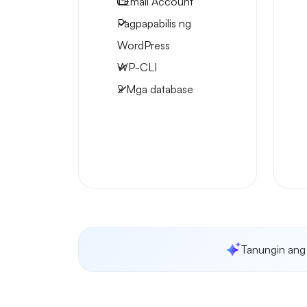
1
Email Account
Pagpapabilis ng
WordPress
WP-CLI
2 Mga database
Tanungin ang 