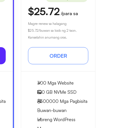
$25.72
/para sa
Magre-renew sa halagang
$25.72
/buwan sa loob ng 2 taon.
Kanselahin anumang oras.
ORDER
300 Mga Website
100 GB
NVMe SSD
ita
~300000
Mga Pagbisita
Buwan-buwan
Libreng WordPress