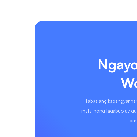
Ngayo
Wo
Ilabas ang kapangyarih
matalinong tagabuo ay gu
pan