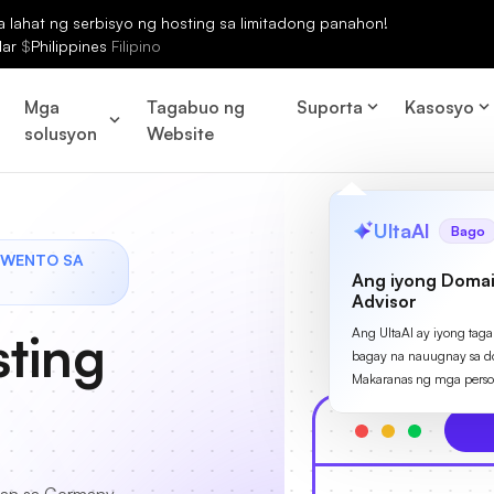
lahat ng serbisyo ng hosting sa limitadong panahon!
lar
$
Philippines
Filipino
Mga
Tagabuo ng
Suporta
Kasosyo
solusyon
Website
UltaAI
Bago
KWENTO SA
Ang iyong Domai
Advisor
ting
Ang UltaAI ay iyong tag
bagay na nauugnay sa d
Makaranas ng mga perso