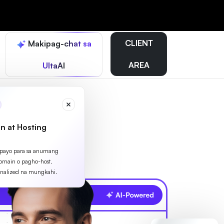
CLIENT
Makipag-chat sa
AREA
UltaAI
n at Hosting
apayo para sa anumang
omain o pagho-host.
nalized na mungkahi.