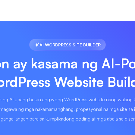
AI WORDPRESS SITE BUILDER
n ay kasama ng AI-P
rdPress Website Buil
an ng AI upang buuin ang iyong WordPress website nang walang k
magawa ng mga nakamamanghang, propesyonal na mga site sa ila
gangailangan para sa kumplikadong coding at mga abala sa dise