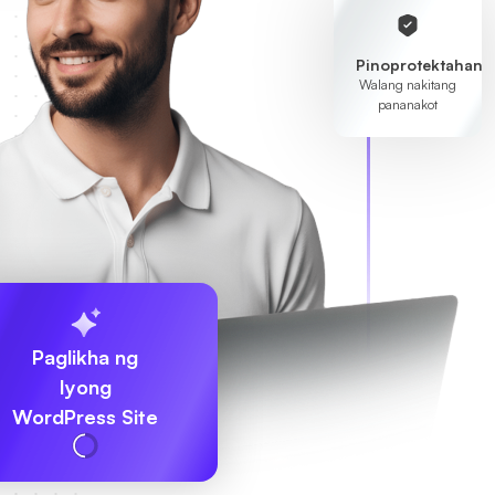
Pinoprotektahan
Walang nakitang
pananakot
Paglikha ng
Iyong
WordPress Site