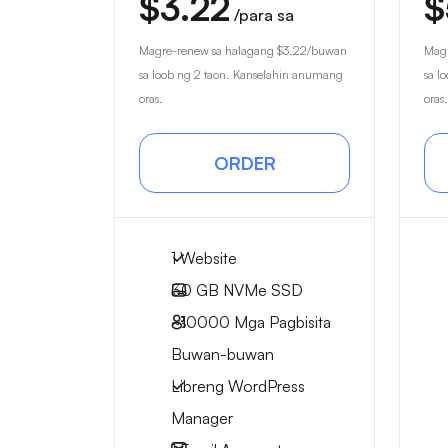
$3.22
$
/para sa
Magre-renew sa halagang
$3.22
/buwan
Magr
sa loob ng 2 taon. Kanselahin anumang
sa l
oras.
oras.
ORDER
1 Website
30 GB
NVMe SSD
~10000
Mga Pagbisita
Buwan-buwan
Libreng WordPress
Manager