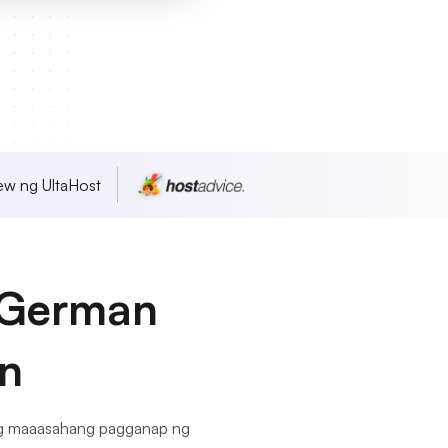
w ng UltaHost
a German
an
ang maaasahang pagganap ng