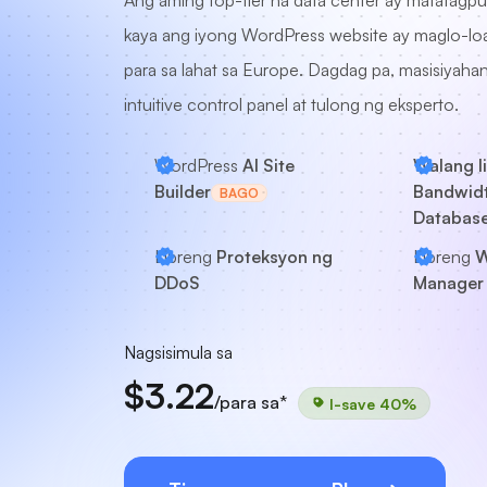
Ang aming top-tier na data center ay matatagp
kaya ang iyong WordPress website ay maglo-load
para sa lahat sa Europe. Dagdag pa, masisiyaha
intuitive control panel at tulong ng eksperto.
WordPress
AI Site
Walang l
Builder
Bandwidt
BAGO
Databas
Libreng
Proteksyon ng
Libreng
W
DDoS
Manager 
Nagsisimula sa
$3.22
/para sa*
I-save 40%