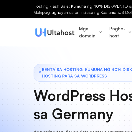
Hosting Flash Sale: Kumuha ng 40% DISKWENTO sa 
Makipag-ugnayan sa amin
Base ng Kaalaman
US Dol
Mga
Pagho-
domain
host
BENTA SA HOSTING: KUMUHA NG 40% DIS
HOSTING PARA SA WORDPRESS
WordPress Hos
sa Germany