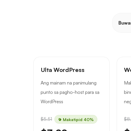
Buwa
Ulta WordPress
Wo
Ang mainam na panimulang
Mal
punto sa pagho-host para sa
bin
WordPress
ne
$5.51
$8
Makatipid 40%