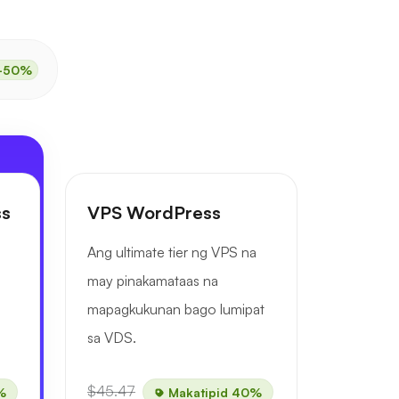
-50%
ss
VPS WordPress
Ang ultimate tier ng VPS na
may pinakamataas na
mapagkukunan bago lumipat
sa VDS.
$45.47
%
Makatipid 40%