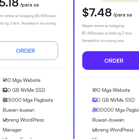
5.18
/para sa
$7.48
/para sa
e-renew sa halagang
$5.18
/buwan
oob ng 2 taon. Kanselahin anumang
Magre-renew sa halagang
$7.48
/buwan sa loob ng 2 taon.
Kanselahin anumang oras.
ORDER
ORDER
100 Mga Website
100 GB
NVMe SSD
100 Mga Website
~25000
Mga Pagbisita
100 GB
NVMe SSD
Buwan-buwan
~100000
Mga Pagbis
Libreng WordPress
Buwan-buwan
Manager
Libreng WordPress