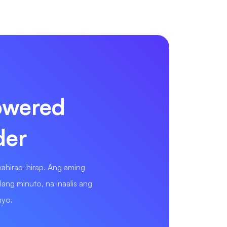
owered
der
ahirap-hirap. Ang aming
ng minuto, na inaalis ang
nyo.