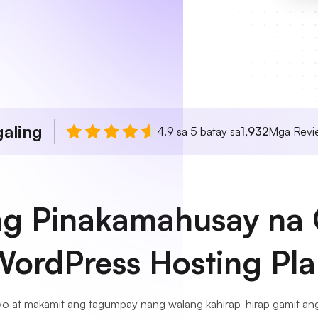
aling
4.9 sa 5 batay sa
1,932
Mga Revie
ang Pinakamahusay n
ordPress Hosting Pl
yo at makamit ang tagumpay nang walang kahirap-hirap gamit 