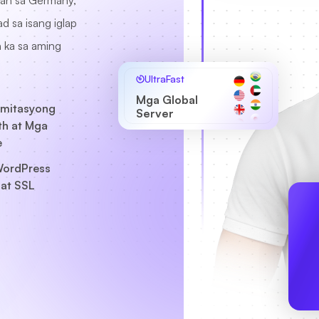
uan sa Germany,
 sa isang iglap
n ka sa aming
UltraFast
Mga Global
imitasyong
Server
h at Mga
e
ordPress
at SSL