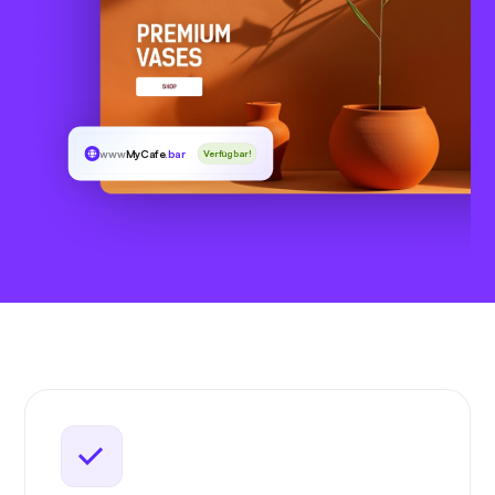
www
MyCafe
.bar
Verfügbar!