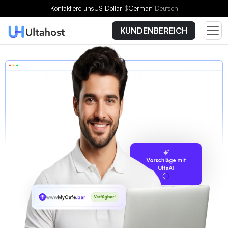
Kontaktiere uns
US Dollar
$
German
Deutsch
KUNDENBEREICH
Vorschläge mit
UltaAI
www
MyCafe
.bar
Verfügbar!