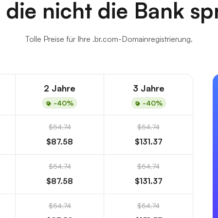
, die nicht die Bank s
Tolle Preise für Ihre .br.com-Domainregistrierung.
2 Jahre
3 Jahre
-40%
-40%
$54.74
$54.74
$87.58
$131.37
$54.74
$54.74
$87.58
$131.37
$54.74
$54.74