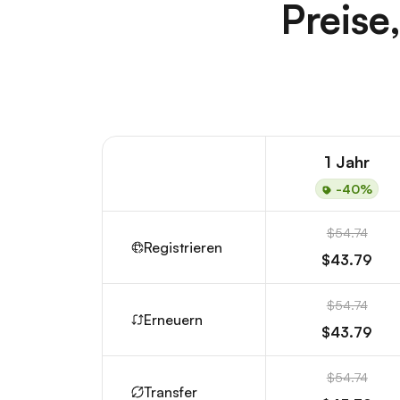
Preise
1 Jahr
-40%
$54.74
Registrieren
$43.79
$54.74
Erneuern
$43.79
$54.74
Transfer