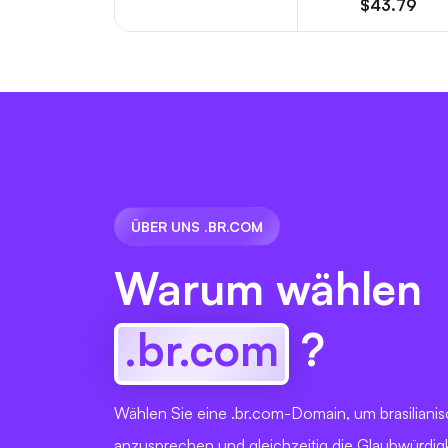
$43.79
ÜBER UNS .BR.COM
Warum wählen
.br.com
?
Wählen Sie eine .br.com-Domain, um brasiliani
anzusprechen und gleichzeitig die Glaubwürdig