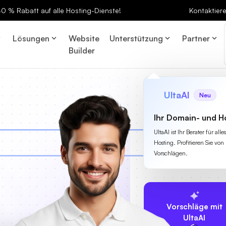
 40 % Rabatt auf alle Hosting-Dienste!
Kontaktier
Lösungen
Website
Unterstützung
Partner
Builder
UltaAI
Neu
Ihr Domain- und H
UltaAI ist Ihr Berater für a
Hosting. Profitieren Sie von 
Vorschlägen.
Vorschläge mit
UltaAI