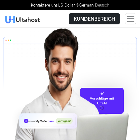
Kontaktiere uns
US Dollar
$
German
Deutsch
KUNDENBEREICH
Vorschläge mit
UltaAI
www
MyCafe
.cam
Verfügbar!