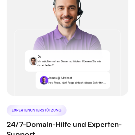
Du
Ich möchte meinen Server aufrüsten. Können Sie mir
dabei helfen?
James @ Ultahost
Hey Ryan, klar! Folge einfach diesen Schritten...
EXPERTENUNTERSTÜTZUNG
24/7-Domain-Hilfe und Experten-
Support