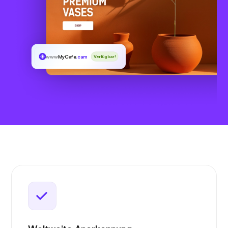
www
MyCafe
.cam
Verfügbar!