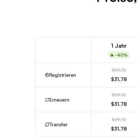
1 Jahr
-40%
$39.72
Registrieren
$31.78
$39.72
Erneuern
$31.78
$39.72
Transfer
$31.78