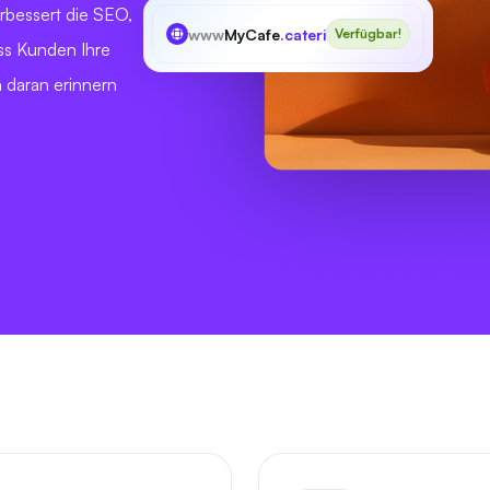
erbessert die SEO,
www
MyCafe
.catering
Verfügbar!
ass Kunden Ihre
h daran erinnern