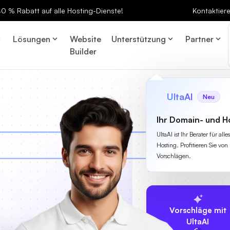
 40 % Rabatt auf alle Hosting-Dienste!
Kontaktier
Lösungen
Website
Unterstützung
Partner
Builder
UltaAI
Neu
Ihr Domain- und H
UltaAI ist Ihr Berater für a
Hosting. Profitieren Sie von 
Vorschlägen.
Vorschläge mit
UltaAI