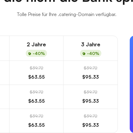
Tolle Preise für Ihre .catering-Domain verfügbar.
2 Jahre
3 Jahre
-40%
-40%
$39.72
$39.72
$63.55
$95.33
$39.72
$39.72
$63.55
$95.33
$39.72
$39.72
$63.55
$95.33