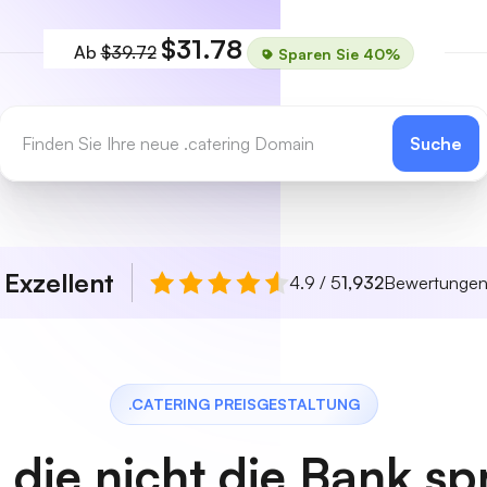
$31.78
Ab
$39.72
Sparen Sie 40%
Suche
Exzellent
n
4.9 / 5
1,932
Bewertunge
.CATERING PREISGESTALTUNG
, die nicht die Bank s