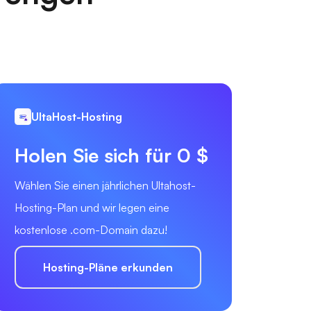
UltaHost-Hosting
Holen Sie sich für 0 $
Wählen Sie einen jährlichen Ultahost-
Hosting-Plan und wir legen eine
kostenlose .com-Domain dazu!
Hosting-Pläne erkunden