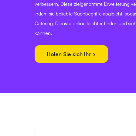
verbessern. Diese zielgerichtete Erweiterung v
indem sie beliebte Suchbegriffe abgleicht, sod
Catering-Dienste online leichter finden und sic
können.
Holen Sie sich Ihr