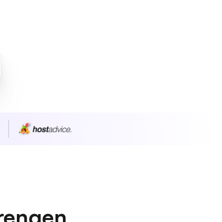
n
prengen