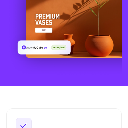
www
MyCafe
.cc
Verfügbar!