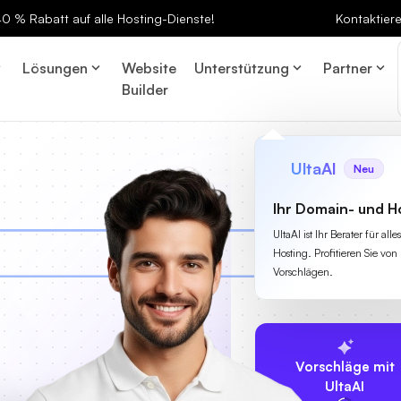
 40 % Rabatt auf alle Hosting-Dienste!
Kontaktier
Lösungen
Website
Unterstützung
Partner
Builder
UltaAI
Neu
Ihr Domain- und H
UltaAI ist Ihr Berater für a
Hosting. Profitieren Sie von 
Vorschlägen.
Vorschläge mit
UltaAI