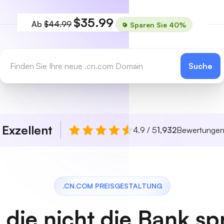
$35.99
Ab
$44.99
Sparen Sie 40%
Suche
Exzellent
n
4.9 / 5
1,932
Bewertunge
.CN.COM PREISGESTALTUNG
, die nicht die Bank s