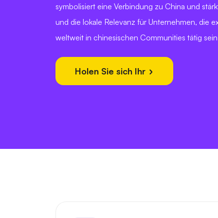
symbolisiert eine Verbindung zu China und stärk
und die lokale Relevanz für Unternehmen, die 
weltweit in chinesischen Communities tätig sei
Holen Sie sich Ihr