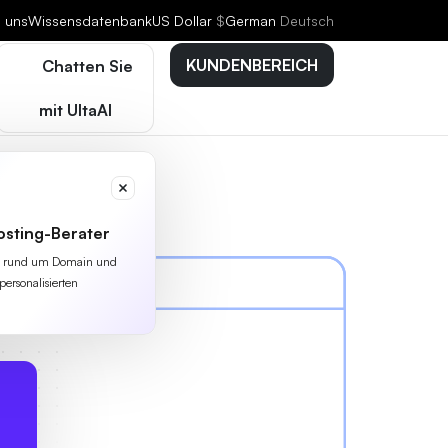
e uns
Wissensdatenbank
US Dollar
$
German
Deutsch
KUNDENBEREICH
Chatten Sie
mit UltaAI
osting-Berater
lles rund um Domain und
personalisierten