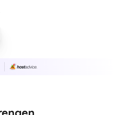
n
prengen