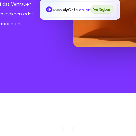
t das Vertrauen
www
MyCafe
.cn.com
Verfügbar!
expandieren oder
n möchten.