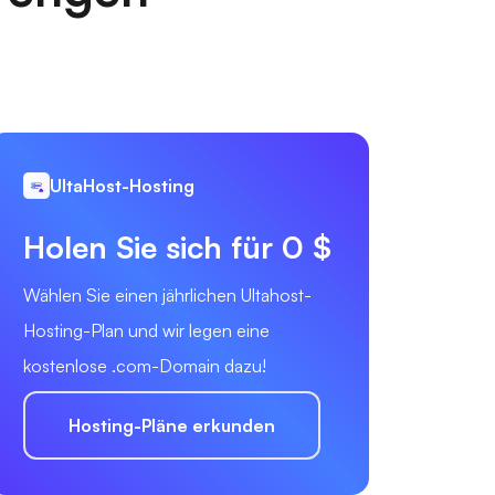
UltaHost-Hosting
Holen Sie sich für 0 $
Wählen Sie einen jährlichen Ultahost-
Hosting-Plan und wir legen eine
kostenlose .com-Domain dazu!
Hosting-Pläne erkunden