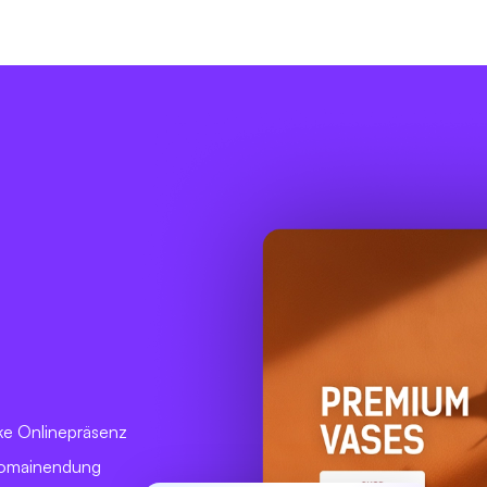
ke Onlinepräsenz
 Domainendung