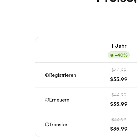
1 Jahr
-40%
$44.99
Registrieren
$35.99
$44.99
Erneuern
$35.99
$44.99
Transfer
$35.99