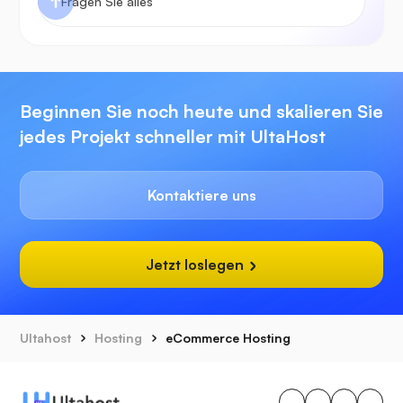
Beginnen Sie noch heute und skalieren Sie
jedes Projekt schneller mit UltaHost
Kontaktiere uns
Jetzt loslegen
Ultahost
Hosting
eCommerce Hosting