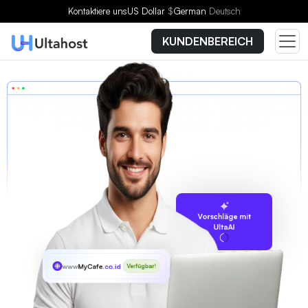
Kontaktiere uns
US Dollar
$
German
Deutsch
KUNDENBEREICH
Vorschläge mit
UltaAI
www
MyCafe
.co.id
Verfügbar!