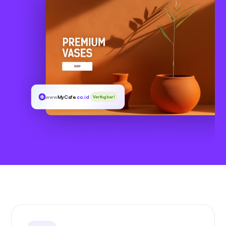
www
MyCafe
.co.id
Verfügbar!