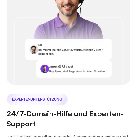
Du
Ich möchte meinen Server aufrüsten. Können Sie mir
dabei helfen?
James @ Ultahost
Hey Ryan, klar! Folge einfach diesen Schritten...
EXPERTENUNTERSTÜTZUNG
24/7-Domain-Hilfe und Experten-
Support
Bei UltaHost verwalten Sie jede Domainendung einfach und