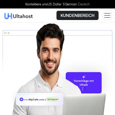
Kontaktiere uns
US Dollar
$
German
Deutsch
KUNDENBEREICH
Vorschläge mit
UltaAI
www
MyCafe
.com.es
Verfügbar!