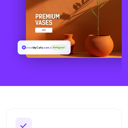
www
MyCafe
.com.es
Verfügbar!