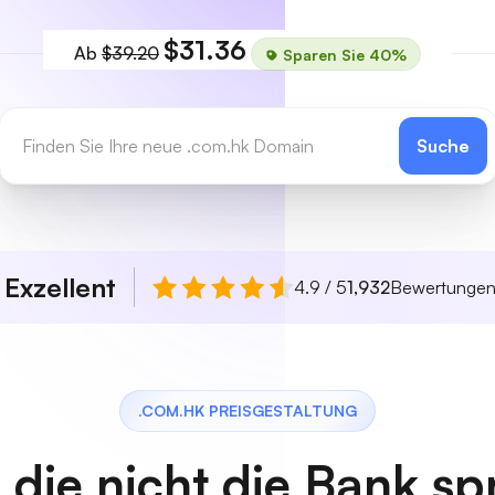
$31.36
Ab
$39.20
Sparen Sie 40%
Suche
Exzellent
n
4.9 / 5
1,932
Bewertunge
.COM.HK PREISGESTALTUNG
, die nicht die Bank s