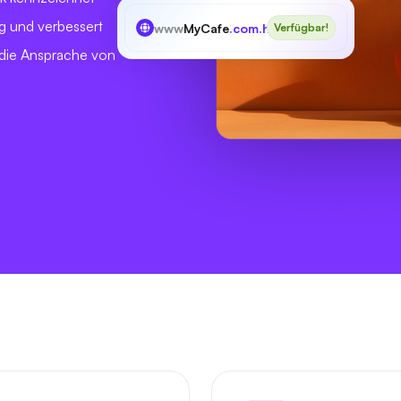
g und verbessert
www
MyCafe
.com.hk
Verfügbar!
 die Ansprache von