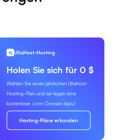
UltaHost-Hosting
Holen Sie sich für 0 $
Wählen Sie einen jährlichen Ultahost-
Hosting-Plan und wir legen eine
kostenlose .com-Domain dazu!
Hosting-Pläne erkunden