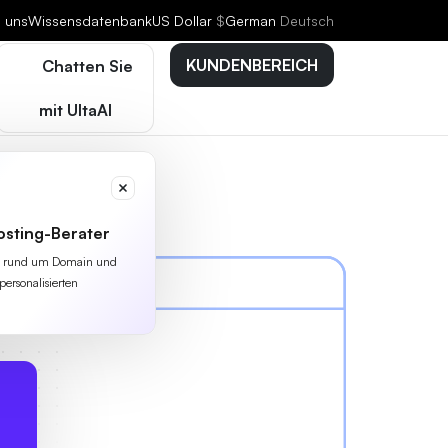
e uns
Wissensdatenbank
US Dollar
$
German
Deutsch
KUNDENBEREICH
Chatten Sie
mit UltaAI
osting-Berater
lles rund um Domain und
personalisierten