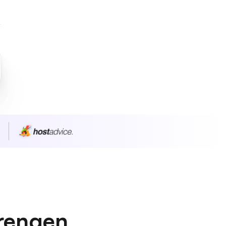
n
prengen