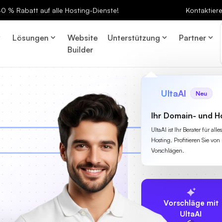
 40 % Rabatt auf alle Hosting-Dienste!
Kontaktier
Lösungen
Website
Unterstützung
Partner
Builder
UltaAI
Neu
Ihr Domain- und H
UltaAI ist Ihr Berater für a
Hosting. Profitieren Sie von 
Vorschlägen.
Vorschläge mit
UltaAI