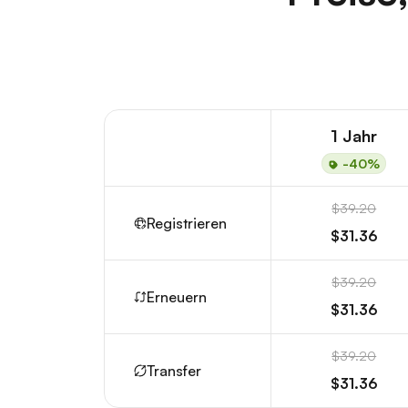
1 Jahr
-40%
$39.20
Registrieren
$31.36
$39.20
Erneuern
$31.36
$39.20
Transfer
$31.36