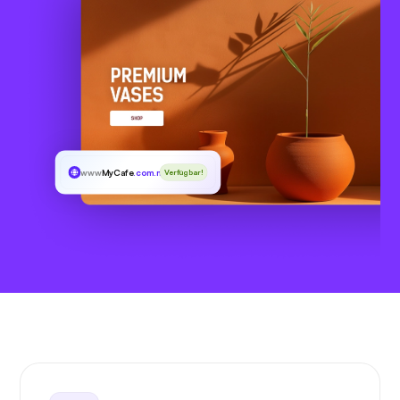
www
MyCafe
.com.mx
Verfügbar!