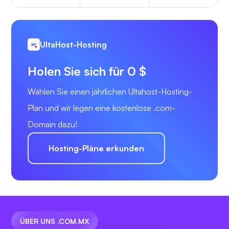
UltaHost-Hosting
Holen Sie sich für 0 $
Wählen Sie einen jährlichen Ultahost-Hosting-
Plan und wir legen eine kostenlose .com-
Domain dazu!
Hosting-Pläne erkunden
ÜBER UNS .COM.MX