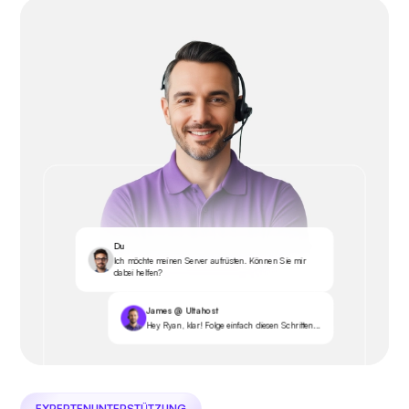
Du
Ich möchte meinen Server aufrüsten. Können Sie mir
dabei helfen?
James @ Ultahost
Hey Ryan, klar! Folge einfach diesen Schritten...
EXPERTENUNTERSTÜTZUNG