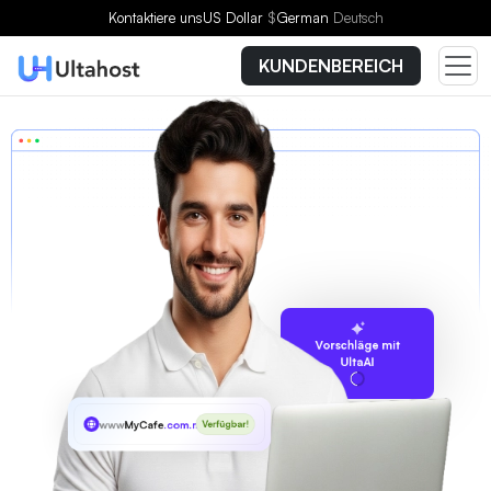
Kontaktiere uns
US Dollar
$
German
Deutsch
KUNDENBEREICH
Vorschläge mit
UltaAI
www
MyCafe
.com.mx
Verfügbar!