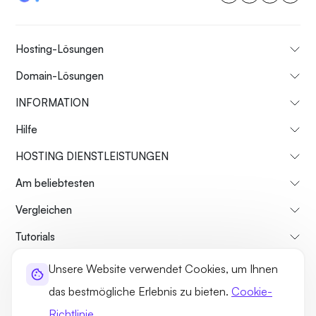
Hosting-Lösungen
Domain-Lösungen
INFORMATION
Hilfe
HOSTING DIENSTLEISTUNGEN
Am beliebtesten
Vergleichen
Tutorials
Unsere Website verwendet Cookies, um Ihnen
Über uns
Rückgaberecht
Geschäftsbedingungen
das bestmögliche Erlebnis zu bieten.
Cookie-
Datenschutz-Bestimmungen
Rechtliches
Seitenverzeichnis
Richtlinie