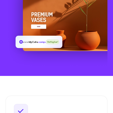
www
MyCafe
.company
Verfügbar!