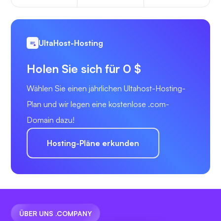
UltaHost-Hosting
Holen Sie sich für 0 $
Wählen Sie einen jährlichen Ultahost-Hosting-
Plan und wir legen eine kostenlose .com-
Domain dazu!
Hosting-Pläne erkunden
ÜBER UNS .COMPANY