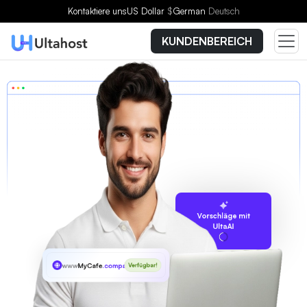
Kontaktiere uns
US Dollar
$
German
Deutsch
KUNDENBEREICH
Vorschläge mit
UltaAI
www
MyCafe
.company
Verfügbar!