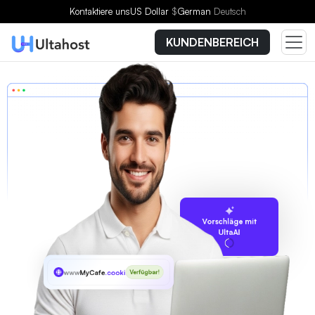
Kontaktiere uns
US Dollar
$
German
Deutsch
KUNDENBEREICH
Vorschläge mit
UltaAI
www
MyCafe
.cooking
Verfügbar!