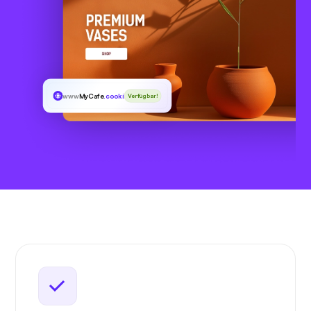
www
MyCafe
.cooking
Verfügbar!