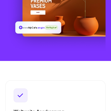
www
MyCafe
.engineer
Verfügbar!