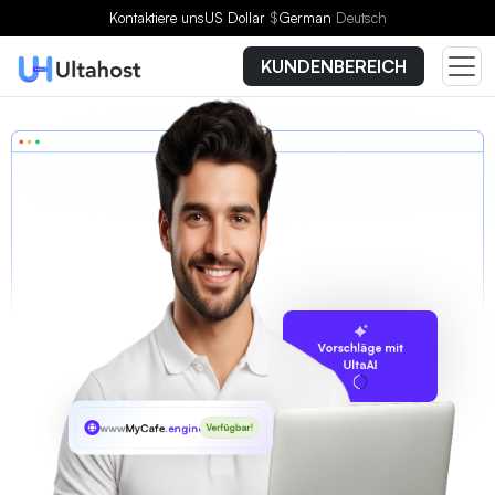
Kontaktiere uns
US Dollar
$
German
Deutsch
KUNDENBEREICH
Vorschläge mit
UltaAI
www
MyCafe
.engineer
Verfügbar!