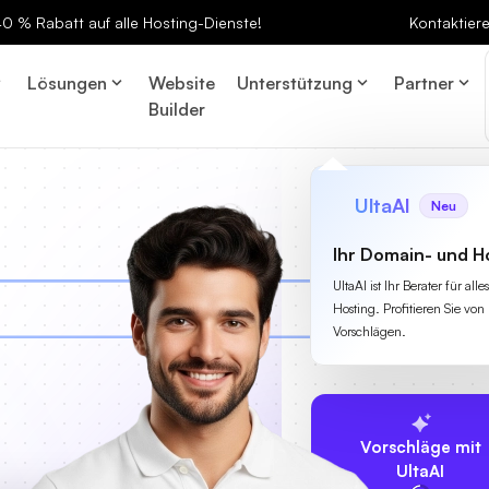
 40 % Rabatt auf alle Hosting-Dienste!
Kontaktier
Lösungen
Website
Unterstützung
Partner
Builder
UltaAI
Neu
Ihr Domain- und H
UltaAI ist Ihr Berater für a
Hosting. Profitieren Sie von 
Vorschlägen.
Vorschläge mit
UltaAI