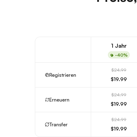
1 Jahr
-40%
$24.99
Registrieren
$19.99
$24.99
Erneuern
$19.99
$24.99
Transfer
$19.99