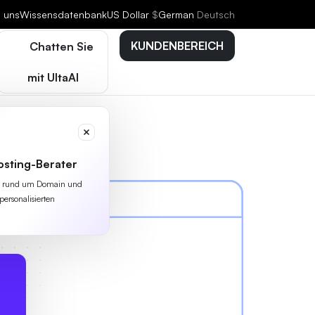
e uns
Wissensdatenbank
US Dollar
$
German
Deutsch
KUNDENBEREICH
Chatten Sie
mit UltaAI
osting-Berater
lles rund um Domain und
personalisierten