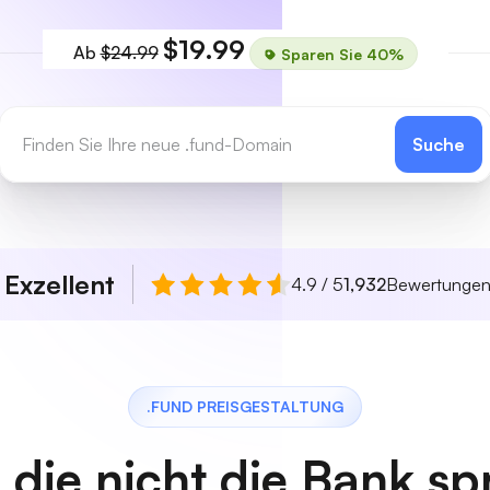
$19.99
Ab
$24.99
Sparen Sie 40%
Suche
Exzellent
n
4.9 / 5
1,932
Bewertunge
.FUND PREISGESTALTUNG
, die nicht die Bank s