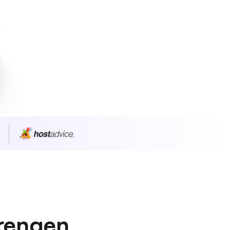
n
prengen