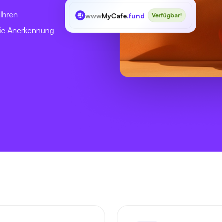
 Ihren
www
MyCafe
.fund
Verfügbar!
die Anerkennung