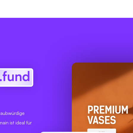
.fund
glaubwürdige
in ist ideal für