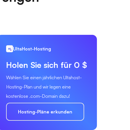
UltaHost-Hosting
Holen Sie sich für 0 $
Wählen Sie einen jährlichen Ultahost-
Hosting-Plan und wir legen eine
kostenlose .com-Domain dazu!
Hosting-Pläne erkunden