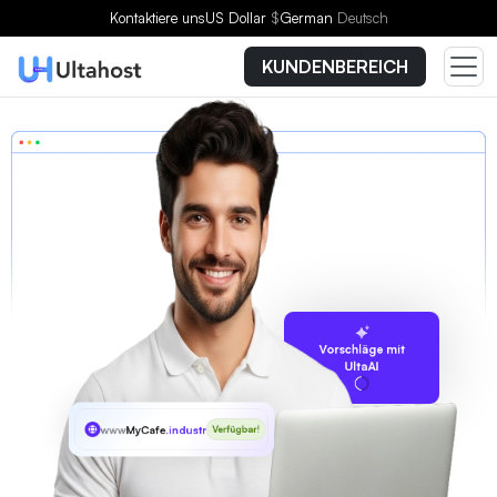
Kontaktiere uns
US Dollar
$
German
Deutsch
KUNDENBEREICH
Vorschläge mit
UltaAI
www
MyCafe
.industries
Verfügbar!