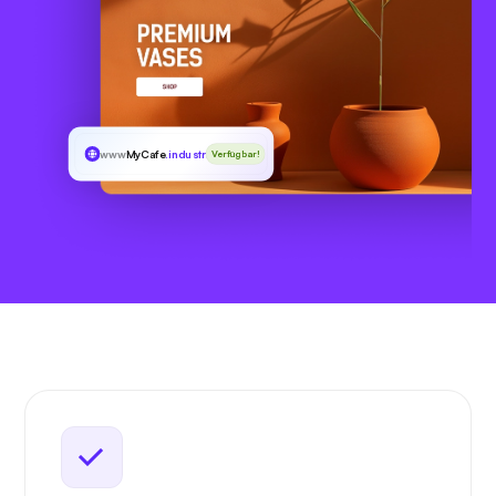
www
MyCafe
.industries
Verfügbar!