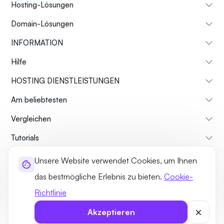
Hosting-Lösungen
Domain-Lösungen
INFORMATION
Hilfe
HOSTING DIENSTLEISTUNGEN
Am beliebtesten
Vergleichen
Tutorials
Unsere Website verwendet Cookies, um Ihnen
Über uns
Rückgaberecht
Geschäftsbedingungen
das bestmögliche Erlebnis zu bieten.
Cookie-
Datenschutz-Bestimmungen
Rechtliches
Seitenverzeichnis
Richtlinie
©2026 UltaHost - Alle Rechte vorbehalten
Akzeptieren