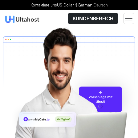
Kontaktiere uns
US Dollar
$
German
Deutsch
KUNDENBEREICH
Vorschläge mit
UltaAI
www
MyCafe
.jp
Verfügbar!