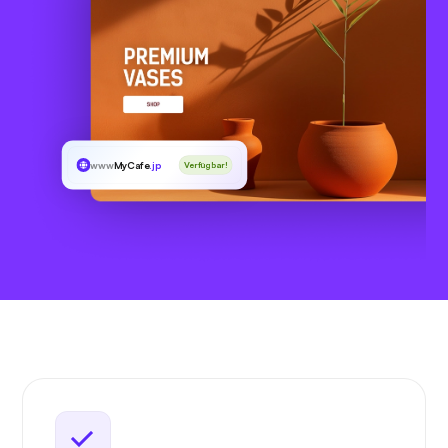
www
MyCafe
.jp
Verfügbar!