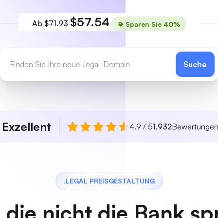
$57.54
Ab
$71.93
Sparen Sie 40%
Suche
Exzellent
n
4.9 / 5
1,932
Bewertunge
.LEGAL PREISGESTALTUNG
, die nicht die Bank s