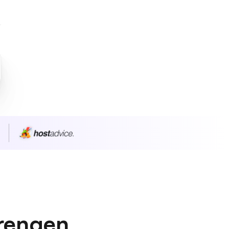
n
prengen