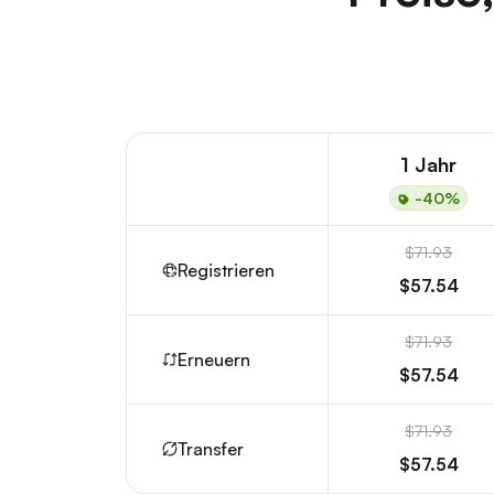
1 Jahr
-40%
$71.93
Registrieren
$57.54
$71.93
Erneuern
$57.54
$71.93
Transfer
$57.54