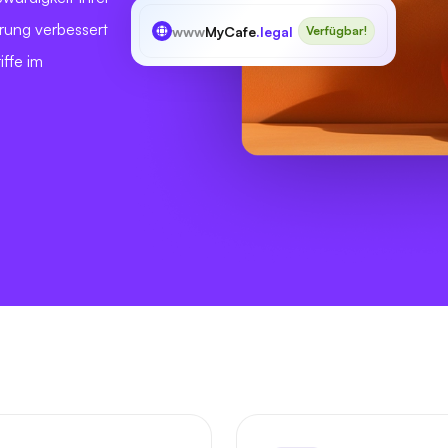
rung verbessert
www
MyCafe
.legal
Verfügbar!
ffe im