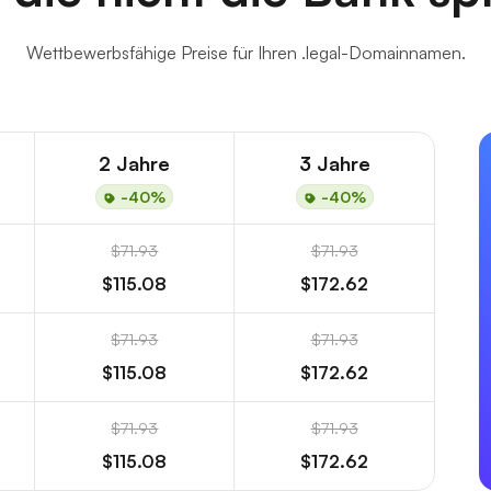
Wettbewerbsfähige Preise für Ihren .legal-Domainnamen.
2 Jahre
3 Jahre
-40%
-40%
$71.93
$71.93
$115.08
$172.62
$71.93
$71.93
$115.08
$172.62
$71.93
$71.93
$115.08
$172.62