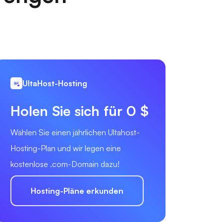
UltaHost-Hosting
Holen Sie sich für 0 $
Wählen Sie einen jährlichen Ultahost-
Hosting-Plan und wir legen eine
kostenlose .com-Domain dazu!
Hosting-Pläne erkunden