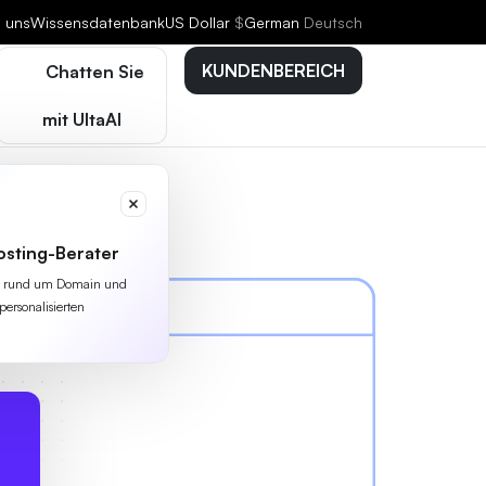
e uns
Wissensdatenbank
US Dollar
$
German
Deutsch
KUNDENBEREICH
Chatten Sie
mit UltaAI
osting-Berater
lles rund um Domain und
personalisierten