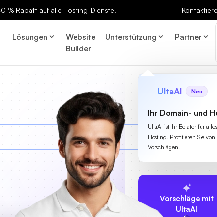
 40 % Rabatt auf alle Hosting-Dienste!
Kontaktier
Lösungen
Website
Unterstützung
Partner
Builder
UltaAI
Neu
Ihr Domain- und H
UltaAI ist Ihr Berater für a
Hosting. Profitieren Sie von 
Vorschlägen.
Vorschläge mit
UltaAI