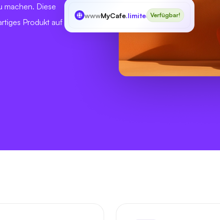
 zu machen. Diese
www
MyCafe
.limited
Verfügbar!
artiges Produkt auf