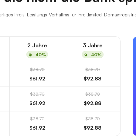
rtiges Preis-Leistungs-Verhältnis für Ihre .limited-Domainregistri
2 Jahre
3 Jahre
-40%
-40%
$38.70
$38.70
$61.92
$92.88
$38.70
$38.70
$61.92
$92.88
$38.70
$38.70
$61.92
$92.88