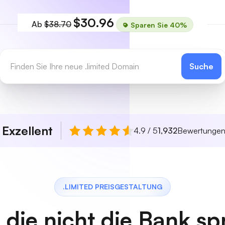
$30.96
Ab
$38.70
Sparen Sie 40%
Suche
Exzellent
n
4.9 / 5
1,932
Bewertunge
.LIMITED PREISGESTALTUNG
, die nicht die Bank s