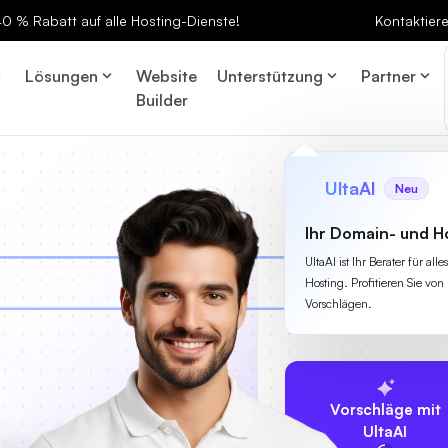
 40 % Rabatt auf alle Hosting-Dienste!
Kontaktier
Lösungen
Website
Unterstützung
Partner
Builder
UltaAI
Neu
Ihr Domain- und H
UltaAI ist Ihr Berater für a
Hosting. Profitieren Sie von 
Vorschlägen.
Vorschläge mit
UltaAI