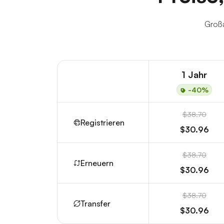
Großa
1 Jahr
-40%
$38.70
Registrieren
$30.96
$38.70
Erneuern
$30.96
$38.70
Transfer
$30.96