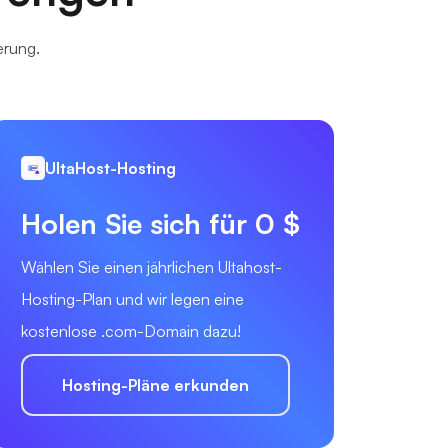
erung.
UltaHost-Hosting
Holen Sie sich für 0 $
Wählen Sie einen jährlichen Ultahost-
Hosting-Plan und wir legen eine
kostenlose .com-Domain dazu!
Hosting-Pläne erkunden