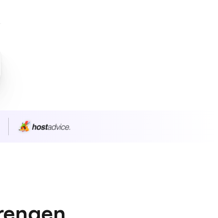
n
prengen