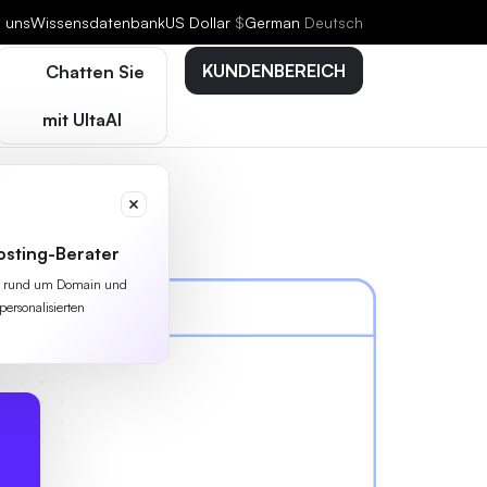
e uns
Wissensdatenbank
US Dollar
$
German
Deutsch
KUNDENBEREICH
Chatten Sie
mit UltaAI
osting-Berater
lles rund um Domain und
personalisierten