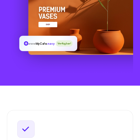
www
MyCafe
.navy
Verfügbar!