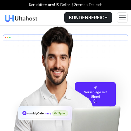
Kontaktiere uns
US Dollar
$
German
Deutsch
KUNDENBEREICH
Vorschläge mit
UltaAI
www
MyCafe
.navy
Verfügbar!