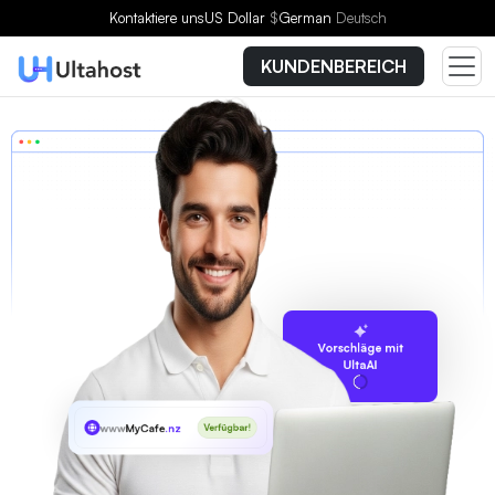
Kontaktiere uns
US Dollar
$
German
Deutsch
KUNDENBEREICH
Vorschläge mit
UltaAI
www
MyCafe
.nz
Verfügbar!