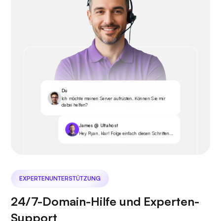
Du
Ich möchte meinen Server aufrüsten. Können Sie mir
dabei helfen?
James @ Ultahost
Hey Ryan, klar! Folge einfach diesen Schritten...
EXPERTENUNTERSTÜTZUNG
24/7-Domain-Hilfe und Experten-
Support