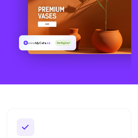
www
MyCafe
.nz
Verfügbar!