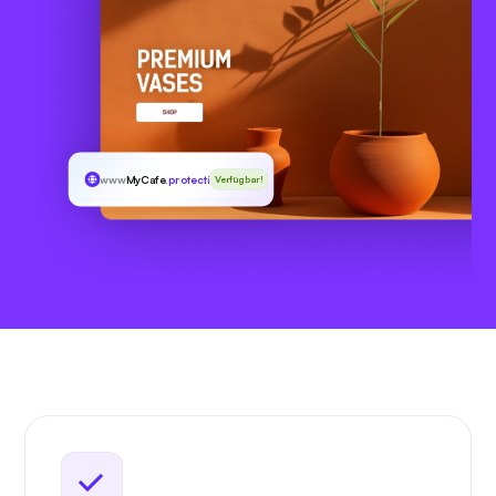
www
MyCafe
.protection
Verfügbar!