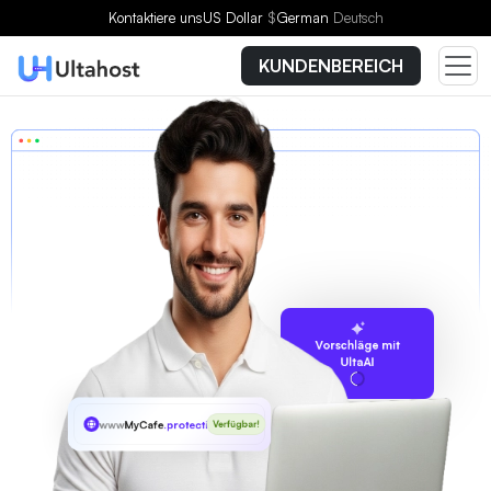
Kontaktiere uns
US Dollar
$
German
Deutsch
KUNDENBEREICH
Vorschläge mit
UltaAI
www
MyCafe
.protection
Verfügbar!