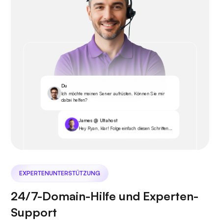
Du
Ich möchte meinen Server aufrüsten. Können Sie mir
dabei helfen?
James @ Ultahost
Hey Ryan, klar! Folge einfach diesen Schritten...
EXPERTENUNTERSTÜTZUNG
24/7-Domain-Hilfe und Experten-
Support