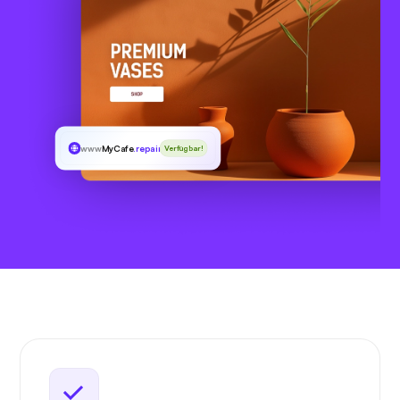
www
MyCafe
.repair
Verfügbar!