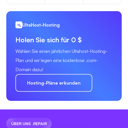
UltaHost-Hosting
Holen Sie sich für 0 $
Wählen Sie einen jährlichen Ultahost-Hosting-
Plan und wir legen eine kostenlose .com-
Domain dazu!
Hosting-Pläne erkunden
ÜBER UNS .REPAIR