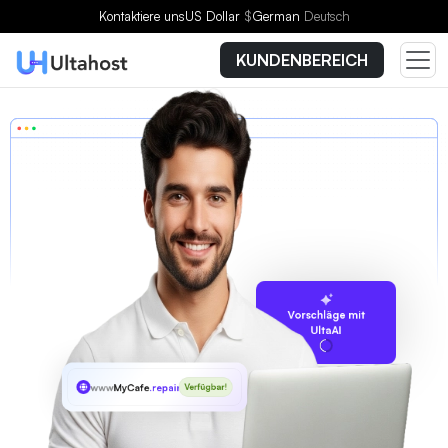
Kontaktiere uns
US Dollar
$
German
Deutsch
KUNDENBEREICH
Vorschläge mit
UltaAI
www
MyCafe
.repair
Verfügbar!