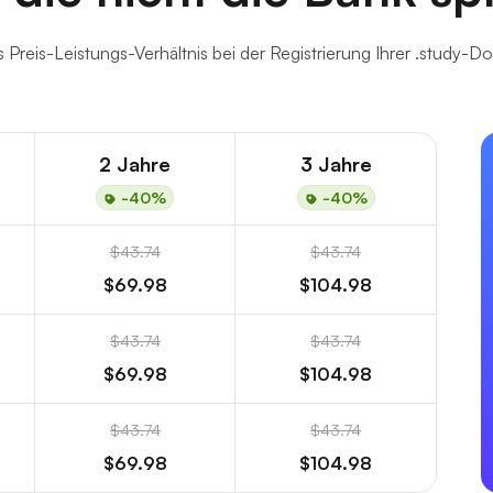
s Preis-Leistungs-Verhältnis bei der Registrierung Ihrer .study-D
2 Jahre
3 Jahre
-40%
-40%
$43.74
$43.74
$69.98
$104.98
$43.74
$43.74
$69.98
$104.98
$43.74
$43.74
$69.98
$104.98