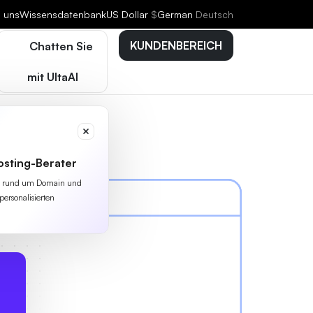
e uns
Wissensdatenbank
US Dollar
$
German
Deutsch
KUNDENBEREICH
Chatten Sie
mit UltaAI
osting-Berater
lles rund um Domain und
personalisierten