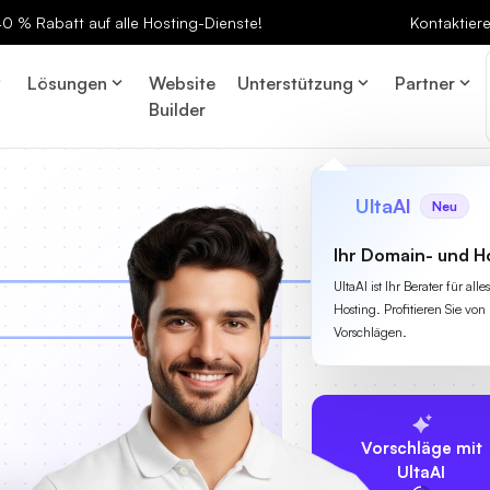
 40 % Rabatt auf alle Hosting-Dienste!
Kontaktier
Lösungen
Website
Unterstützung
Partner
Builder
UltaAI
Neu
Ihr Domain- und H
UltaAI ist Ihr Berater für a
Hosting. Profitieren Sie von 
Vorschlägen.
Vorschläge mit
UltaAI