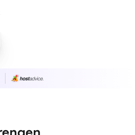
n
prengen