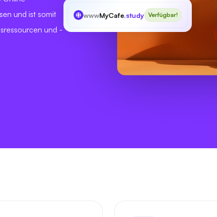
sen und ist somit
www
MyCafe
.study
Verfügbar!
gsressourcen und -