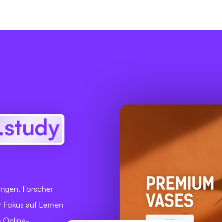
.study
tungen, Forscher
er Fokus auf Lernen
e Online-