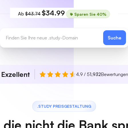
$34.99
Ab
$43.74
Sparen Sie 40%
Suche
Exzellent
n
4.9 / 5
1,932
Bewertunge
.STUDY PREISGESTALTUNG
, die nicht die Bank s