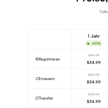
Tolle
1 Jahr
-40%
$43.74
Registrieren
$34.99
$43.74
Erneuern
$34.99
$43.74
Transfer
$34.99