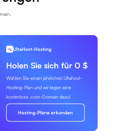
omain.
UltaHost-Hosting
Holen Sie sich für 0 $
Wählen Sie einen jährlichen Ultahost-
Hosting-Plan und wir legen eine
kostenlose .com-Domain dazu!
Hosting-Pläne erkunden