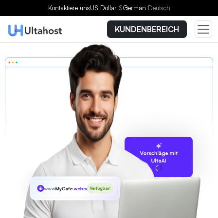
Kontaktiere uns
US Dollar
$
German
Deutsch
KUNDENBEREICH
Vorschläge mit
UltaAI
www
MyCafe
.webcam
Verfügbar!