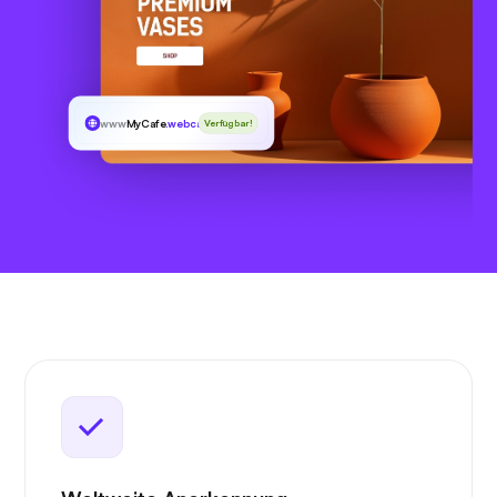
www
MyCafe
.webcam
Verfügbar!