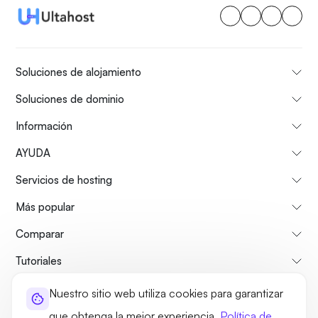
Soluciones de alojamiento
Soluciones de dominio
Información
AYUDA
Servicios de hosting
Más popular
Comparar
Tutoriales
Nuestro sitio web utiliza cookies para garantizar
Sobre nosotros
Politica de reembolso
Términos y condiciones
que obtenga la mejor experiencia.
Política de