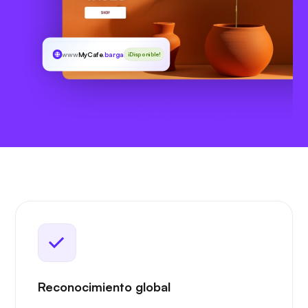
www
MyCafe
.bargains
¡Disponible!
Reconocimiento global