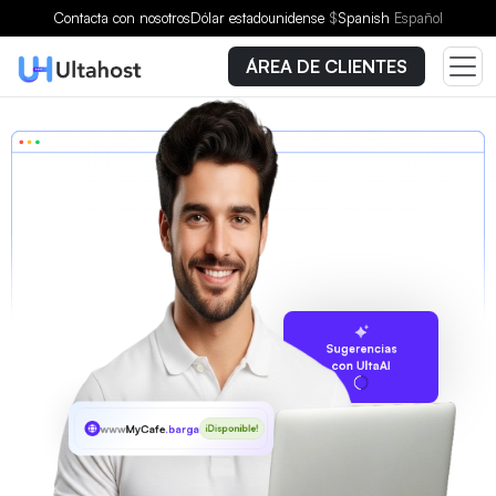
Contacta con nosotros
Dólar estadounidense
$
Spanish
Español
ÁREA DE CLIENTES
Sugerencias
con UltaAI
www
MyCafe
.bargains
¡Disponible!