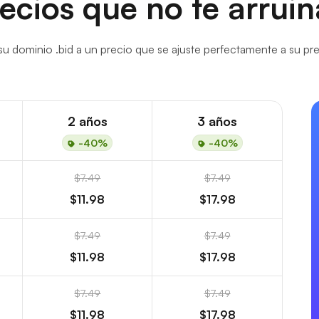
ecios que no te arrui
u dominio .bid a un precio que se ajuste perfectamente a su pr
2 años
3 años
-40%
-40%
$7.49
$7.49
$11.98
$17.98
$7.49
$7.49
$11.98
$17.98
$7.49
$7.49
$11.98
$17.98