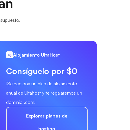
nan
esupuesto.
Alojamiento UltaHost
Consíguelo por $0
¡Selecciona un plan de alojamiento
anual de Ultahost y te regalaremos un
dominio .com!
Explorar planes de
hosting