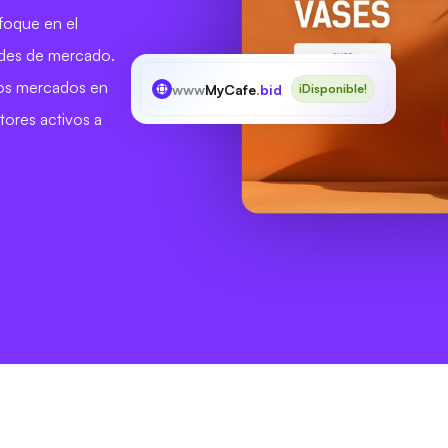
foque en el
dades de mercado.
 los mercados en
www
MyCafe
.bid
¡Disponible!
tores activos a