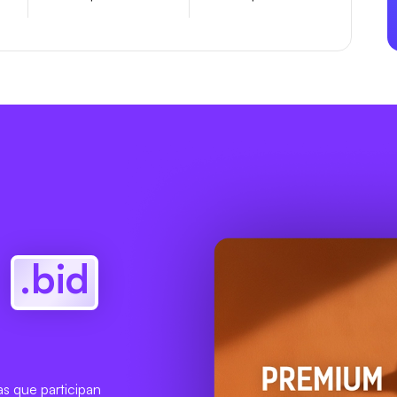
?
.bid
as que participan