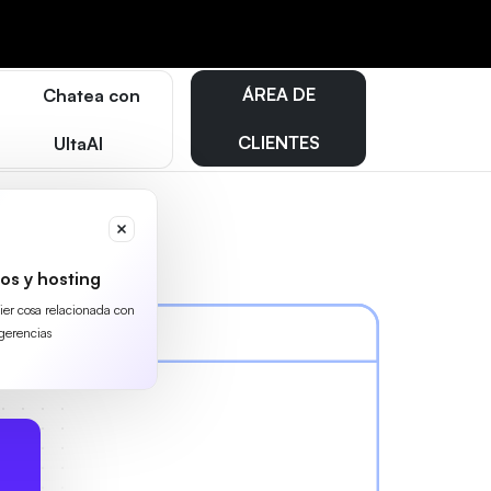
ÁREA DE
Chatea con
CLIENTES
UltaAI
os y hosting
uier cosa relacionada con
gerencias