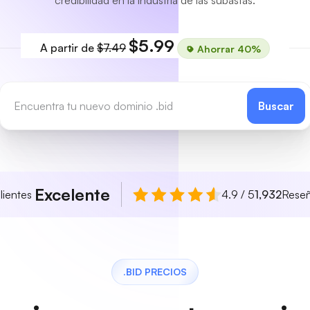
credibilidad en la industria de las subastas.
$5.99
A partir de
$7.49
Ahorrar 40%
Buscar
Excelente
lientes
4.9 / 5
1,932
Rese
.BID PRECIOS