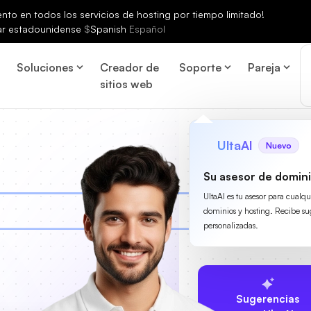
to en todos los servicios de hosting por tiempo limitado!
ar estadounidense
$
Spanish
Español
Soluciones
Creador de
Soporte
Pareja
sitios web
UltaAI
Nuevo
Su asesor de domini
UltaAI es tu asesor para cualq
dominios y hosting. Recibe su
personalizadas.
Sugerencias