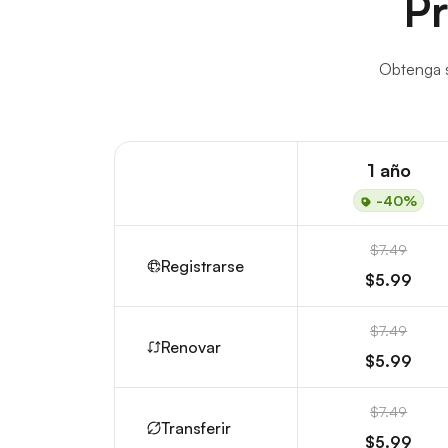
Pr
Obtenga s
1 año
-40%
$7.49
Registrarse
$5.99
$7.49
Renovar
$5.99
$7.49
Transferir
$5.99