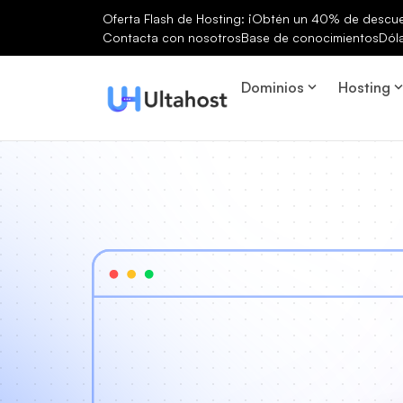
Oferta Flash de Hosting: ¡Obtén un 40% de descuen
Contacta con nosotros
Base de conocimientos
Dól
Dominios
Hosting