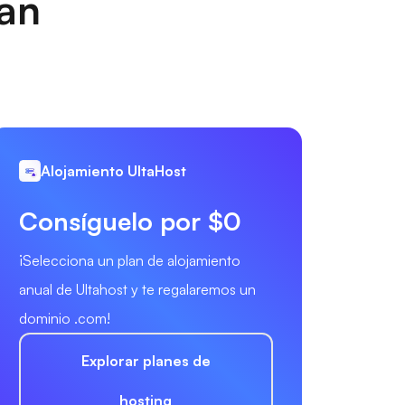
nan
Alojamiento UltaHost
Consíguelo por $0
¡Selecciona un plan de alojamiento
anual de Ultahost y te regalaremos un
dominio .com!
Explorar planes de
hosting