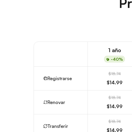
Pr
1 año
-40%
$18.74
Registrarse
$14.99
$18.74
Renovar
$14.99
$18.74
Transferir
$14.99