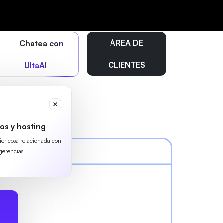
ÁREA DE
Chatea con
CLIENTES
UltaAI
os y hosting
uier cosa relacionada con
gerencias