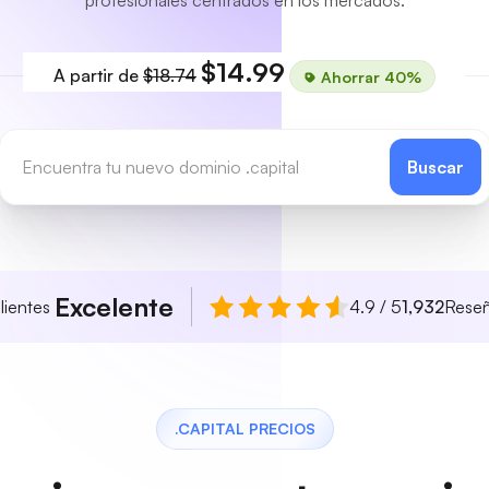
profesionales centrados en los mercados.
$14.99
A partir de
$18.74
Ahorrar 40%
Buscar
Excelente
lientes
4.9 / 5
1,932
Rese
.CAPITAL PRECIOS