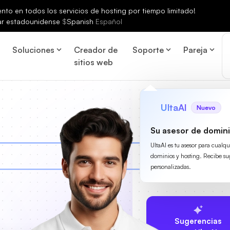
to en todos los servicios de hosting por tiempo limitado!
ar estadounidense
$
Spanish
Español
Soluciones
Creador de
Soporte
Pareja
sitios web
UltaAI
Nuevo
Su asesor de domini
UltaAI es tu asesor para cualq
dominios y hosting. Recibe su
personalizadas.
Sugerencias