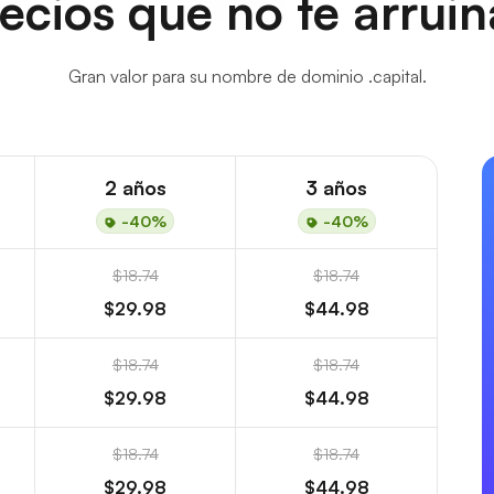
ecios que no te arrui
Gran valor para su nombre de dominio .capital.
2 años
3 años
-40%
-40%
$18.74
$18.74
$29.98
$44.98
$18.74
$18.74
$29.98
$44.98
$18.74
$18.74
$29.98
$44.98