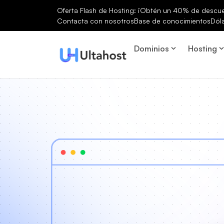
Oferta Flash de Hosting: ¡Obtén un 40% de descuen
Contacta con nosotros
Base de conocimientos
Dól
Dominios
Hosting