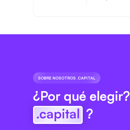
SOBRE NOSOTROS .CAPITAL
¿Por qué elegir?
.capital
?