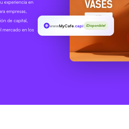
 su experiencia en
para empresas,
ón de capital,
www
MyCafe
.capital
¡Disponible!
del mercado en los