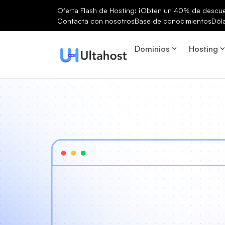
Oferta Flash de Hosting: ¡Obtén un 40% de descuen
Contacta con nosotros
Base de conocimientos
Dól
Dominios
Hosting