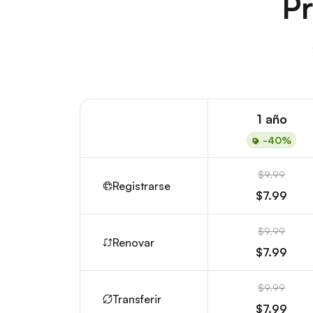
Pr
1 año
-40%
$9.99
Registrarse
$7.99
$9.99
Renovar
$7.99
$9.99
Transferir
$7.99