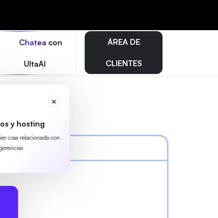
ÁREA DE
Chatea con
CLIENTES
UltaAI
os y hosting
uier cosa relacionada con
gerencias