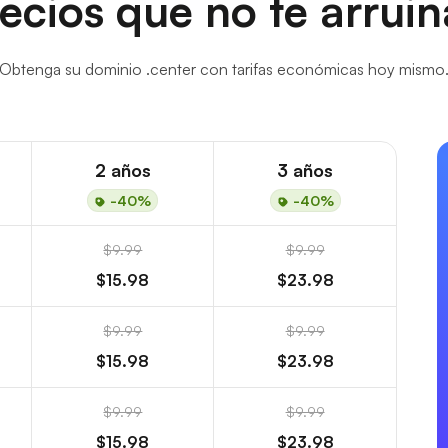
ecios que no te arrui
Obtenga su dominio .center con tarifas económicas hoy mismo
2 años
3 años
-40%
-40%
$9.99
$9.99
$15.98
$23.98
$9.99
$9.99
$15.98
$23.98
$9.99
$9.99
$15.98
$23.98