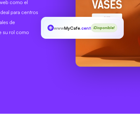
o web como el
Ideal para centros
ales de
www
MyCafe
.center
¡Disponible!
e su rol como