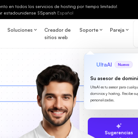
to en todos los servicios de hosting por tiempo limitado!
ar estadounidense
$
Spanish
Español
Soluciones
Creador de
Soporte
Pareja
sitios web
UltaAI
Nuevo
Su asesor de domini
UltaAI es tu asesor para cualq
dominios y hosting. Recibe su
personalizadas.
Sugerencias