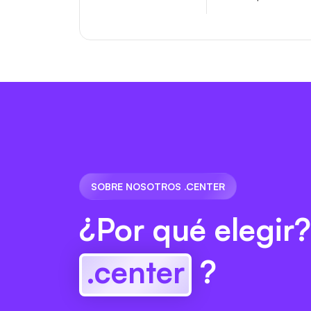
SOBRE NOSOTROS .CENTER
¿Por qué elegir?
.center
?