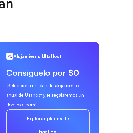
nan
.
Alojamiento UltaHost
Consíguelo por $0
¡Selecciona un plan de alojamiento
anual de Ultahost y te regalaremos un
dominio .com!
Explorar planes de
hosting