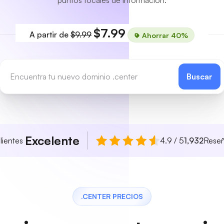
puntos focales de información.
$7.99
A partir de
$9.99
Ahorrar 40%
Buscar
Excelente
lientes
4.9 / 5
1,932
Rese
.CENTER PRECIOS