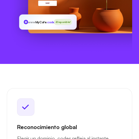
www
MyCafe
.codes
¡Disponible!
Reconocimiento global
Elegir un dominio .codes refleja al instante