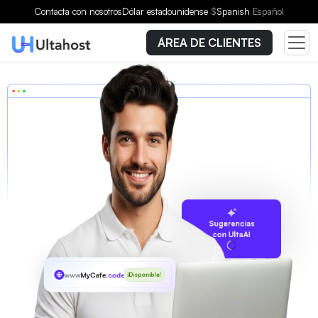
Contacta con nosotros
Dólar estadounidense
$
Spanish
Español
ÁREA DE CLIENTES
Sugerencias
con UltaAI
www
MyCafe
.codes
¡Disponible!