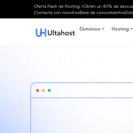
Oferta Flash de Hosting: ¡Obtén un 40% de descuen
Contacta con nosotros
Base de conocimientos
Dól
Dominios
Hosting