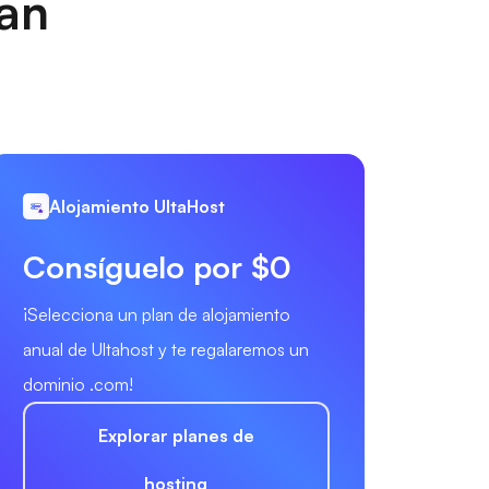
nan
Alojamiento UltaHost
Consíguelo por $0
¡Selecciona un plan de alojamiento
anual de Ultahost y te regalaremos un
dominio .com!
Explorar planes de
hosting