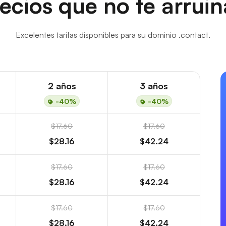
ecios que no te arrui
Excelentes tarifas disponibles para su dominio .contact.
2 años
3 años
-40%
-40%
$17.60
$17.60
$28.16
$42.24
$17.60
$17.60
$28.16
$42.24
$17.60
$17.60
$28.16
$42.24