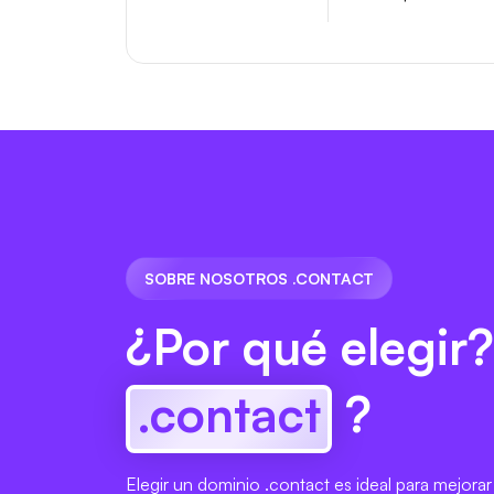
SOBRE NOSOTROS .CONTACT
¿Por qué elegir?
.contact
?
Elegir un dominio .contact es ideal para mejorar