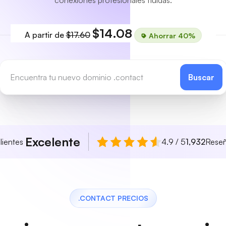
conexiones profesionales fluidas.
$14.08
A partir de
$17.60
Ahorrar 40%
Buscar
Excelente
lientes
4.9 / 5
1,932
Rese
.CONTACT PRECIOS