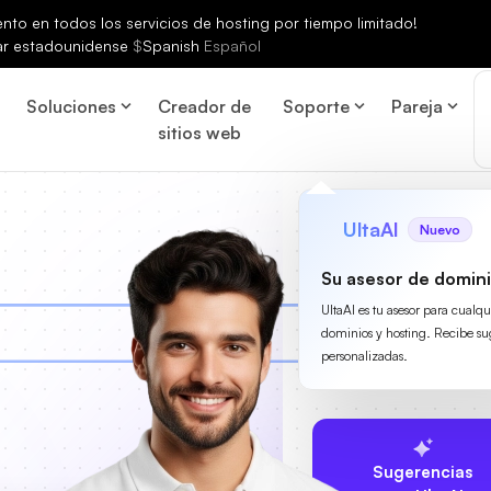
to en todos los servicios de hosting por tiempo limitado!
ar estadounidense
$
Spanish
Español
Soluciones
Creador de
Soporte
Pareja
sitios web
UltaAI
Nuevo
Su asesor de domini
UltaAI es tu asesor para cualq
dominios y hosting. Recibe su
personalizadas.
Sugerencias