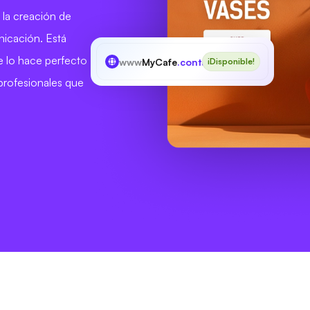
e, la creación de
nicación. Está
e lo hace perfecto
www
MyCafe
.contact
¡Disponible!
 profesionales que