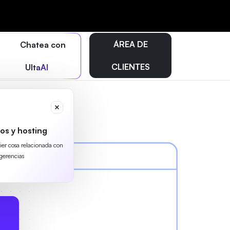
ÁREA DE
Chatea con
CLIENTES
UltaAI
os y hosting
uier cosa relacionada con
gerencias