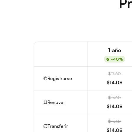
Pr
1 año
-40%
$17.60
Registrarse
$14.08
$17.60
Renovar
$14.08
$17.60
Transferir
$14.08