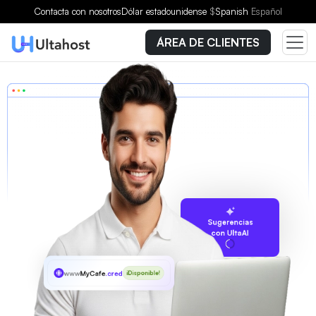
Contacta con nosotros
Dólar estadounidense
$
Spanish
Español
ÁREA DE CLIENTES
Sugerencias
con UltaAI
www
MyCafe
.credit
¡Disponible!