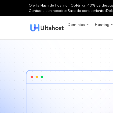
Oferta Flash de Hosting: ¡Obtén un 40% de descuen
Contacta con nosotros
Base de conocimientos
Dól
Dominios
Hosting