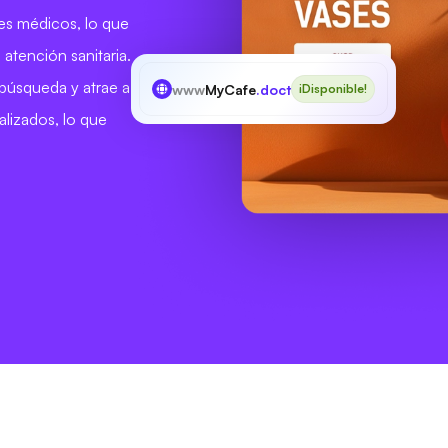
les médicos, lo que
 atención sanitaria.
 búsqueda y atrae a
www
MyCafe
.doctor
¡Disponible!
lizados, lo que