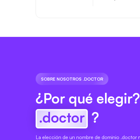
SOBRE NOSOTROS .DOCTOR
¿Por qué elegir?
.doctor
?
La elección de un nombre de dominio .doctor m