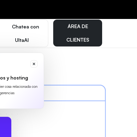
ÁREA DE
Chatea con
CLIENTES
UltaAI
os y hosting
uier cosa relacionada con
gerencias