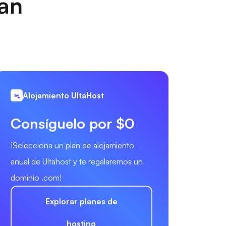
nan
Alojamiento UltaHost
Consíguelo por $0
¡Selecciona un plan de alojamiento
anual de Ultahost y te regalaremos un
dominio .com!
Explorar planes de
hosting