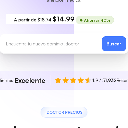
atención médica.
$14.99
A partir de
$18.74
Ahorrar 40%
Buscar
Excelente
lientes
4.9 / 5
1,932
Rese
.DOCTOR PRECIOS