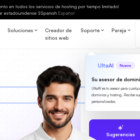
to en todos los servicios de hosting por tiempo limitado!
ar estadounidense
$
Spanish
Español
Soluciones
Creador de
Soporte
Pareja
sitios web
UltaAI
Nuevo
Su asesor de domini
UltaAI es tu asesor para cualq
dominios y hosting. Recibe su
personalizadas.
Sugerencias