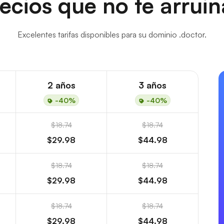
ecios que no te arrui
Excelentes tarifas disponibles para su dominio .doctor.
2 años
3 años
-40%
-40%
$18.74
$18.74
$29.98
$44.98
$18.74
$18.74
$29.98
$44.98
$18.74
$18.74
$29.98
$44.98