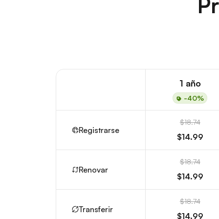
Pr
1 año
-40%
$18.74
Registrarse
$14.99
$18.74
Renovar
$14.99
$18.74
Transferir
$14.99