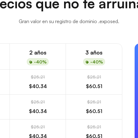
ecios que no te arrui
Gran valor en su registro de dominio .exposed.
2 años
3 años
-40%
-40%
$25.21
$25.21
$40.34
$60.51
$25.21
$25.21
$40.34
$60.51
$25.21
$25.21
$40.34
$60.51