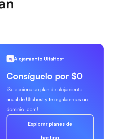
nan
Alojamiento UltaHost
Consíguelo por $0
¡Selecciona un plan de alojamiento
anual de Ultahost y te regalaremos un
dominio .com!
Explorar planes de
hosting