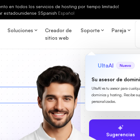
to en todos los servicios de hosting por tiempo limitado!
ar estadounidense
$
Spanish
Español
Soluciones
Creador de
Soporte
Pareja
sitios web
UltaAI
Nuevo
Su asesor de domini
UltaAI es tu asesor para cualq
dominios y hosting. Recibe su
personalizadas.
Sugerencias