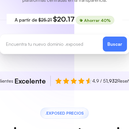
plataformas centradas en la transparencia.
$20.17
A partir de
$25.21
Ahorrar 40%
Buscar
Excelente
lientes
4.9 / 5
1,932
Rese
.EXPOSED PRECIOS