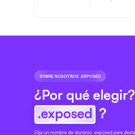
SOBRE NOSOTROS .EXPOSED
¿Por qué elegir?
.exposed
?
Elija un nombre de dominio .exposed para desta