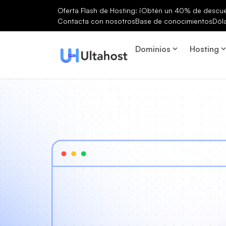
Oferta Flash de Hosting: ¡Obtén un 40% de descuen
Contacta con nosotros
Base de conocimientos
Dól
Dominios
Hosting