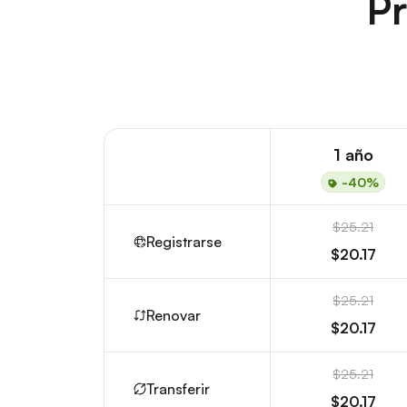
Pr
1 año
-40%
$25.21
Registrarse
$20.17
$25.21
Renovar
$20.17
$25.21
Transferir
$20.17