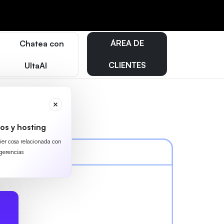
ÁREA DE
Chatea con
CLIENTES
UltaAI
os y hosting
uier cosa relacionada con
gerencias