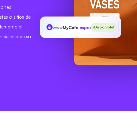
ciones
tas o sitios de
ctamente el
www
MyCafe
.exposed
¡Disponible!
ciales para su