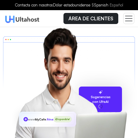
Contacta con nosotros
Dólar estadounidense
$
Spanish
Español
ÁREA DE CLIENTES
Sugerencias
con UltaAI
www
MyCafe
.fitness
¡Disponible!