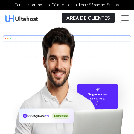
Contacta con nosotros
Dólar estadounidense
$
Spanish
Español
ÁREA DE CLIENTES
Sugerencias
con UltaAI
www
MyCafe
.fm
¡Disponible!