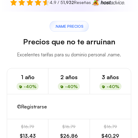
4.9 / 5
1,932
Reseñas
.NAME PRECIOS
Precios que no te arruinan
Excelentes tarifas para su dominio personal .name.
1 año
2 años
3 años
-40%
-40%
-40%
Registrarse
$16.79
$16.79
$16.79
$13.43
$26.86
$40.29