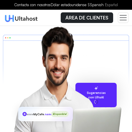
Contacta con nosotros
Dólar estadounidense
$
Spanish
Español
ÁREA DE CLIENTES
Sugerencias
con UltaAI
www
MyCafe
.name
¡Disponible!