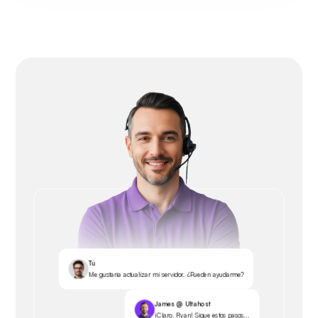
Tú
Me gustaría actualizar mi servidor. ¿Pueden ayudarme?
James @ Ultahost
¡Claro, Ryan! Sigue estos pasos...