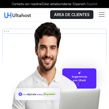
Contacta con nosotros
Dólar estadounidense
$
Spanish
Español
ÁREA DE CLIENTES
Sugerencias
con UltaAI
www
MyCafe
.navy
¡Disponible!