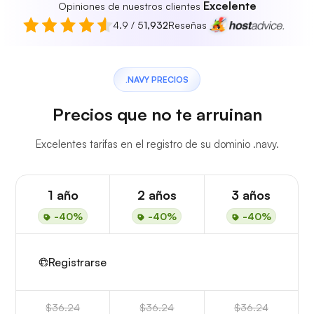
Excelente
Opiniones de nuestros clientes
4.9 / 5
1,932
Reseñas
.NAVY PRECIOS
Precios que no te arruinan
Excelentes tarifas en el registro de su dominio .navy.
1 año
2 años
3 años
-40%
-40%
-40%
Registrarse
$36.24
$36.24
$36.24