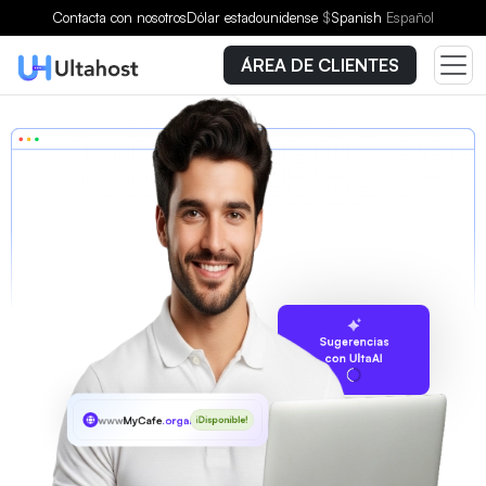
Contacta con nosotros
Dólar estadounidense
$
Spanish
Español
ÁREA DE CLIENTES
Sugerencias
con UltaAI
www
MyCafe
.organic
¡Disponible!