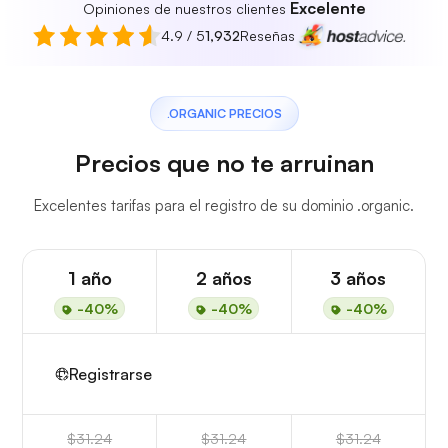
Excelente
Opiniones de nuestros clientes
4.9 / 5
1,932
Reseñas
.ORGANIC PRECIOS
Precios que no te arruinan
Excelentes tarifas para el registro de su dominio .organic.
1 año
2 años
3 años
-40%
-40%
-40%
Registrarse
$31.24
$31.24
$31.24