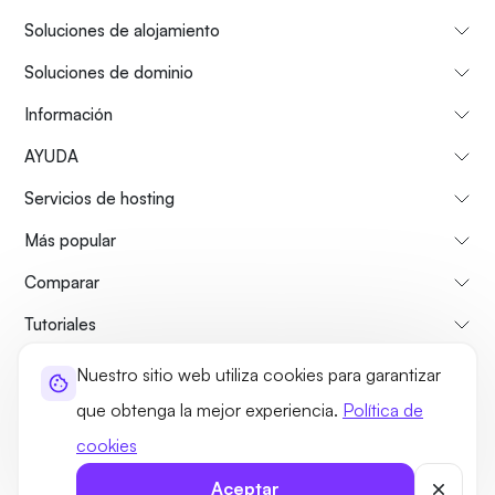
Soluciones de alojamiento
Soluciones de dominio
Información
AYUDA
Servicios de hosting
Más popular
Comparar
Tutoriales
Nuestro sitio web utiliza cookies para garantizar
Sobre nosotros
Politica de reembolso
Términos y condiciones
que obtenga la mejor experiencia.
Política de
Política de privacidad
Legal
Mapa del sitio
cookies
©2026 UltaHost - Reservados todos los derechos
Aceptar