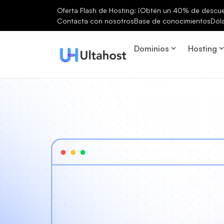
Oferta Flash de Hosting: ¡Obtén un 40% de descuen
Contacta con nosotros
Base de conocimientos
Dól
Dominios
Hosting