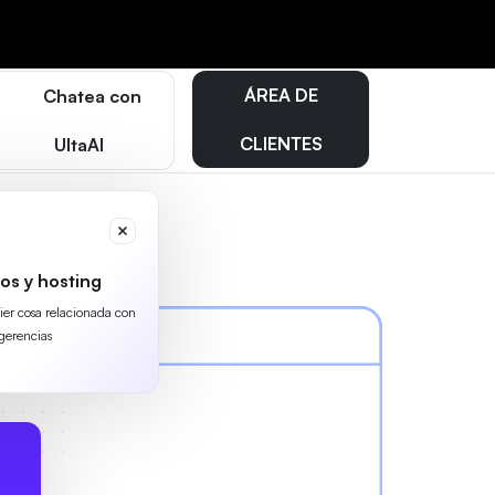
ÁREA DE
Chatea con
CLIENTES
UltaAI
os y hosting
uier cosa relacionada con
gerencias