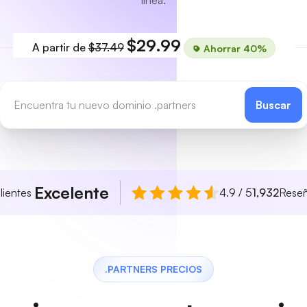
línea.
$29.99
A partir de
$37.49
Ahorrar 40%
Buscar
Excelente
lientes
4.9 / 5
1,932
Rese
.PARTNERS PRECIOS