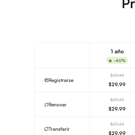
Pr
1 año
-40%
$37.49
Registrarse
$29.99
$37.49
Renovar
$29.99
$37.49
Transferir
$29.99