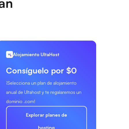
nan
Alojamiento UltaHost
Consíguelo por $0
¡Selecciona un plan de alojamiento
anual de Ultahost y te regalaremos un
dominio .com!
Explorar planes de
hosting