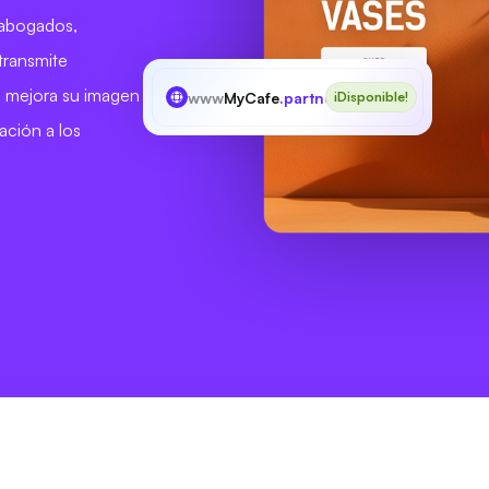
 abogados,
transmite
ue mejora su imagen
www
MyCafe
.partners
¡Disponible!
ación a los