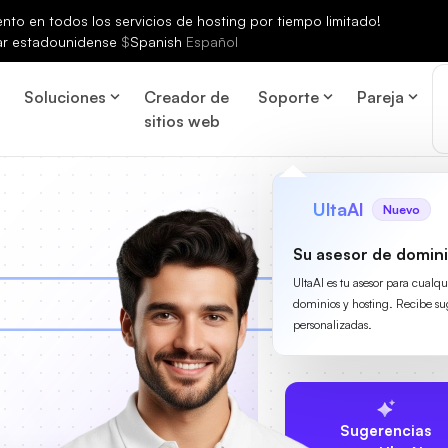
to en todos los servicios de hosting por tiempo limitado!
ar estadounidense
$
Spanish
Español
Soluciones
Creador de
Soporte
Pareja
sitios web
UltaAI
Nuevo
Su asesor de domini
UltaAI es tu asesor para cualq
dominios y hosting. Recibe su
personalizadas.
Sugerencias