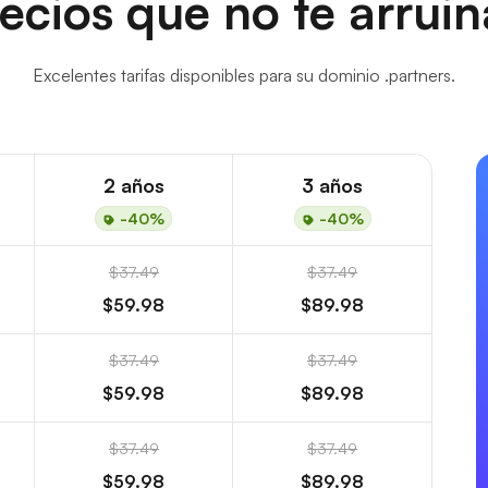
ecios que no te arrui
Excelentes tarifas disponibles para su dominio .partners.
2 años
3 años
-40%
-40%
$37.49
$37.49
$59.98
$89.98
$37.49
$37.49
$59.98
$89.98
$37.49
$37.49
$59.98
$89.98