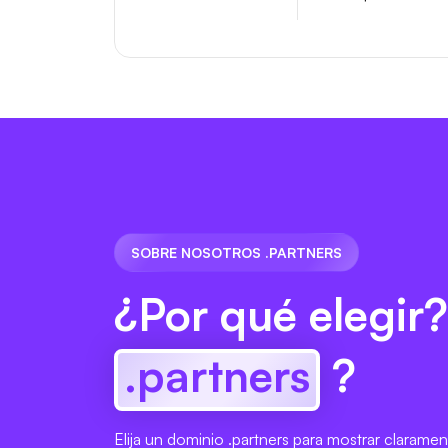
SOBRE NOSOTROS .PARTNERS
¿Por qué elegir?
.partners
?
Elija un dominio .partners para mostrar clarame