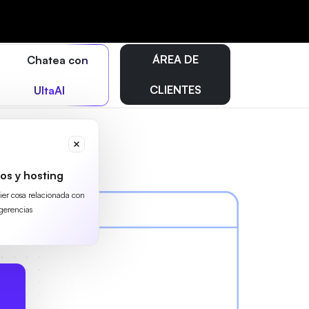
ÁREA DE
Chatea con
CLIENTES
UltaAI
os y hosting
uier cosa relacionada con
gerencias