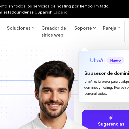
to en todos los servicios de hosting por tiempo limitado!
ar estadounidense
$
Spanish
Español
Soluciones
Creador de
Soporte
Pareja
sitios web
UltaAI
Nuevo
Su asesor de domini
UltaAI es tu asesor para cualq
dominios y hosting. Recibe su
personalizadas.
Sugerencias