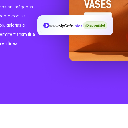
ados en imágenes.
mente con las
s, galerías o
www
MyCafe
.pics
¡Disponible!
rmite transmitir al
 en línea.