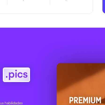
?
.pics
us habilidades