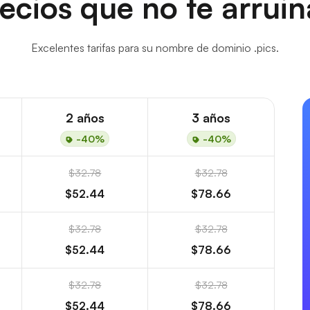
ecios que no te arrui
Excelentes tarifas para su nombre de dominio .pics.
2 años
3 años
-40%
-40%
$32.78
$32.78
$52.44
$78.66
$32.78
$32.78
$52.44
$78.66
$32.78
$32.78
$52.44
$78.66