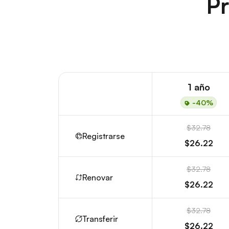
Pr
1 año
-40%
$32.78
Registrarse
$26.22
$32.78
Renovar
$26.22
$32.78
Transferir
$26.22