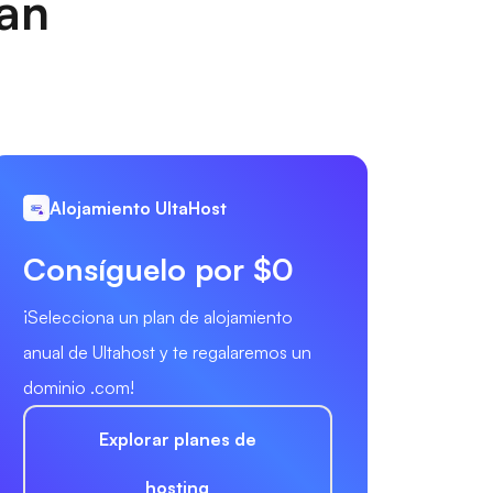
nan
Alojamiento UltaHost
Consíguelo por $0
¡Selecciona un plan de alojamiento
anual de Ultahost y te regalaremos un
dominio .com!
Explorar planes de
hosting