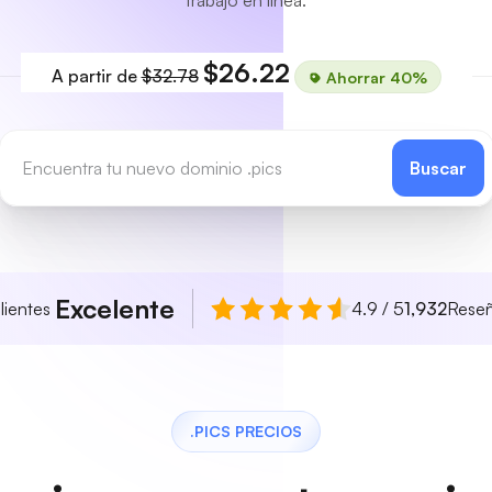
trabajo en línea.
$26.22
A partir de
$32.78
Ahorrar 40%
Buscar
Excelente
lientes
4.9 / 5
1,932
Rese
.PICS PRECIOS