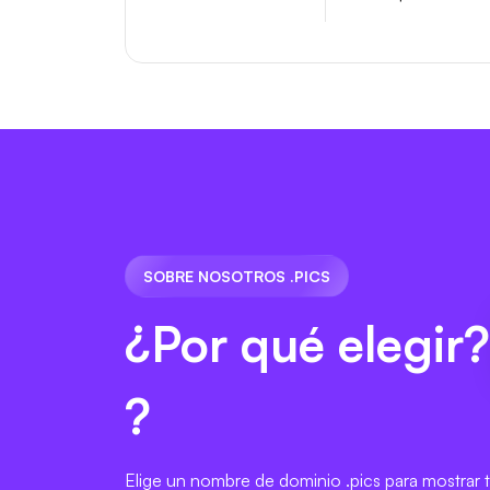
SOBRE NOSOTROS .PICS
¿Por qué elegir
?
Elige un nombre de dominio .pics para mostrar t