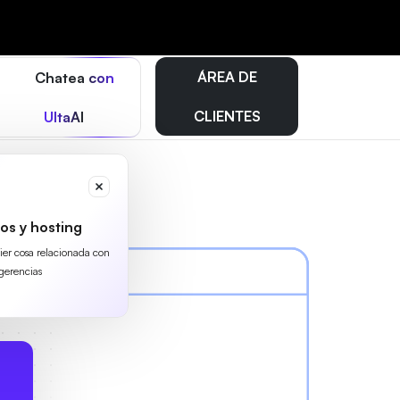
ÁREA DE
Chatea con
CLIENTES
UltaAI
os y hosting
uier cosa relacionada con
gerencias