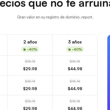
ecios que no te arrui
Gran valor en su registro de dominio .report.
2 años
3 años
-40%
-40%
$18.74
$18.74
$29.98
$44.98
$18.74
$18.74
$29.98
$44.98
$18.74
$18.74
$29.98
$44.98