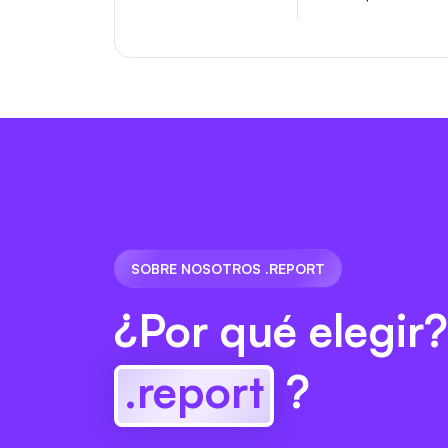
SOBRE NOSOTROS .REPORT
¿Por qué elegir?
.report
?