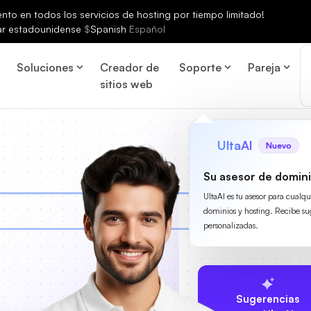
to en todos los servicios de hosting por tiempo limitado!
ar estadounidense
$
Spanish
Español
Soluciones
Creador de
Soporte
Pareja
sitios web
UltaAI
Nuevo
Su asesor de domini
UltaAI es tu asesor para cualq
dominios y hosting. Recibe su
personalizadas.
Sugerencias