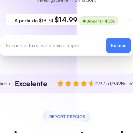
investigación e información.
$14.99
A partir de
$18.74
Ahorrar 40%
Buscar
Excelente
lientes
4.9 / 5
1,932
Rese
.REPORT PRECIOS