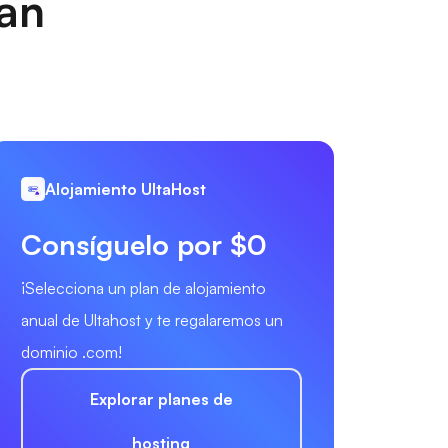
nan
Alojamiento UltaHost
Consíguelo por $0
¡Selecciona un plan de alojamiento
anual de Ultahost y te regalaremos un
dominio .com!
Explorar planes de
hosting