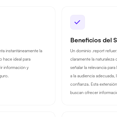
Beneficios del 
nta instantáneamente la
Un dominio .report refuerz
lo hace ideal para
claramente la naturaleza 
r información y
señalar la relevancia par
guro.
a la audiencia adecuada,
confianza. Esta extensión
buscan ofrecer informació