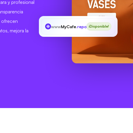
lara y profesional
ransparencia
e ofrecen
www
MyCafe
.report
¡Disponible!
tos, mejora la