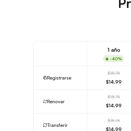
Pr
1 año
-40%
$18.74
Registrarse
$14.99
$18.74
Renovar
$14.99
$18.74
Transferir
$14.99