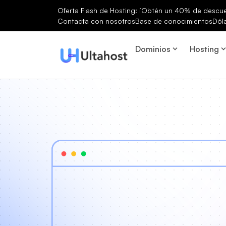
Oferta Flash de Hosting: ¡Obtén un 40% de descuen
Contacta con nosotros
Base de conocimientos
Dól
Dominios
Hosting