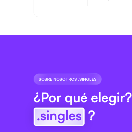
SOBRE NOSOTROS .SINGLES
¿Por qué elegir?
.singles
?