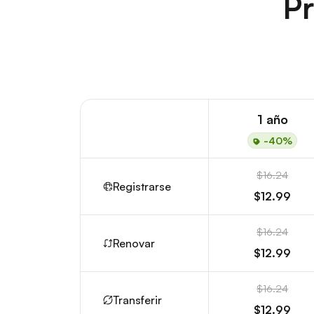
Pr
1 año
-40%
$16.24
Registrarse
$12.99
$16.24
Renovar
$12.99
$16.24
Transferir
$12.99