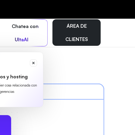
ÁREA DE
Chatea con
CLIENTES
UltaAI
os y hosting
uier cosa relacionada con
gerencias