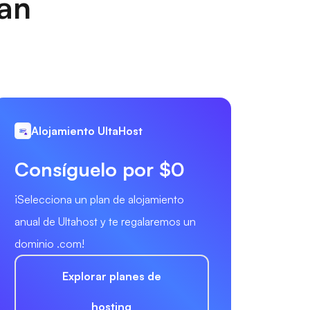
nan
Alojamiento UltaHost
Consíguelo por $0
¡Selecciona un plan de alojamiento
anual de Ultahost y te regalaremos un
dominio .com!
Explorar planes de
hosting