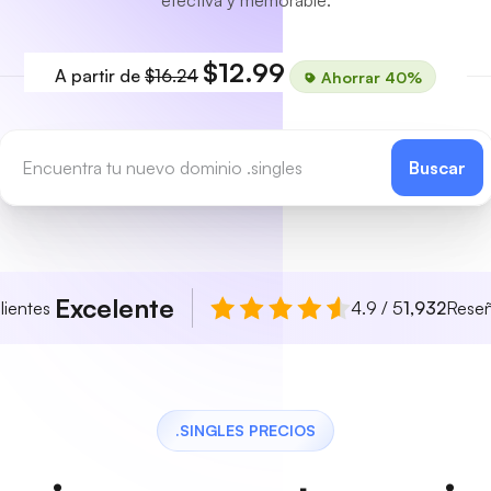
efectiva y memorable.
$12.99
A partir de
$16.24
Ahorrar 40%
Buscar
Excelente
lientes
4.9 / 5
1,932
Rese
.SINGLES PRECIOS