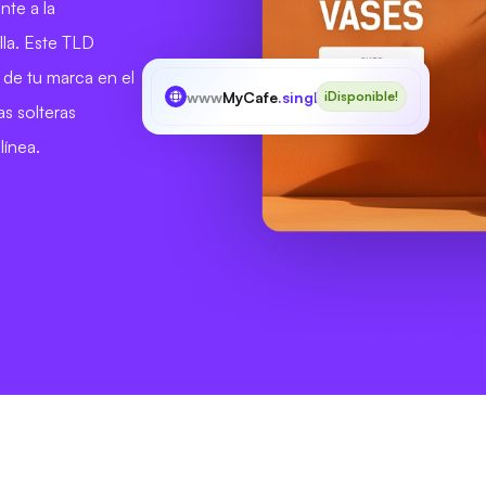
nte a la
lla. Este TLD
d de tu marca en el
www
MyCafe
.singles
¡Disponible!
as solteras
línea.