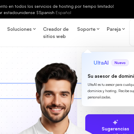
to en todos los servicios de hosting por tiempo limitado!
ar estadounidense
$
Spanish
Español
Soluciones
Creador de
Soporte
Pareja
sitios web
UltaAI
Nuevo
Su asesor de domini
UltaAI es tu asesor para cualq
dominios y hosting. Recibe su
personalizadas.
Sugerencias