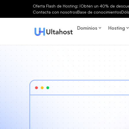
Oferta Flash de Hosting: ¡Obtén un 40% de descuen
Contacta con nosotros
Base de conocimientos
Dól
Dominios
Hosting