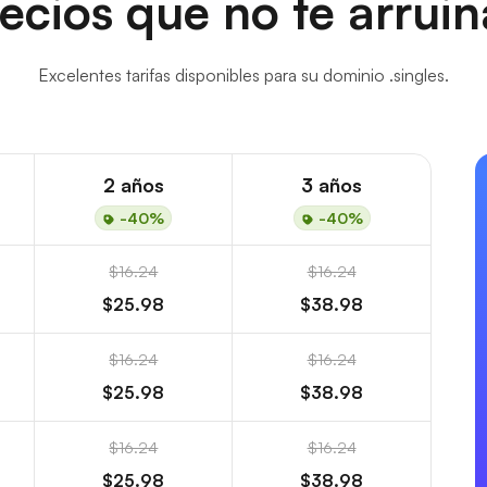
ecios que no te arrui
Excelentes tarifas disponibles para su dominio .singles.
2 años
3 años
-40%
-40%
$16.24
$16.24
$25.98
$38.98
$16.24
$16.24
$25.98
$38.98
$16.24
$16.24
$25.98
$38.98